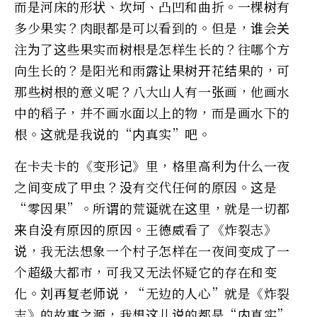
而是河床的形状、坎坷、凸凹和曲折。一棵树有
多少果实？肉眼都是可以看到的。但是，谁会关
注为了这些果实而树根是怎样生长的？往哪个方
向生长的？是阳光和雨露让果树开花结果的，可
那些树根的意义呢？八大山人有一张画，他画水
中的稻子，并不画水面以上的物，而是画水下的
根。这就是我说的“内真实”吧。
在卡夫卡的《变形记》里，格里高利为什么一夜
之间变成了甲虫？没有交代任何的原因。这是
“零因果”。所谓的荒诞就在这里，就是一切都
来自没有原因的原因。王德威看了《炸裂志》
说，我无法想象一个村子怎样在一夜间变成了一
个超级大都市，可我又无法怀疑它的存在和变
化。刘再复老师说，“无边的人心”就是《炸裂
志》的故事之源，我想这儿说的都是“内真实”