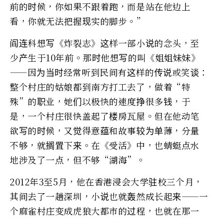
前的时候，你如果不跟着跑，而是站在他边上
看，你就无法把握现实的脚步。”
阎连科想写《炸裂志》这样一部小说的念头，至
少产生于10年前。那时他想写的叫《姐姐妹妹》
——因为当时经常听到民间有这样的传说或笑谈：
整个村庄的姑娘都到南方打工去了，做着“特
殊”的职业，她们以极快的速度挣很多钱，于
是，一个村庄很快盖起了楼房瓦屋。但在他动笔
欲写的时候，又觉得意蕴和故事较为单薄，分量
不够，就搁置下来。在《受活》中，也蜻蜓点水
地涉及了一点，但不够“湖海”。
2012年3至5月，他在香港浸会大学驻校三个月，
其间去了一趟深圳，小说也就轰然成长起来——一
个麻雀村庄变成虎狼大都市的过程，也就在那一