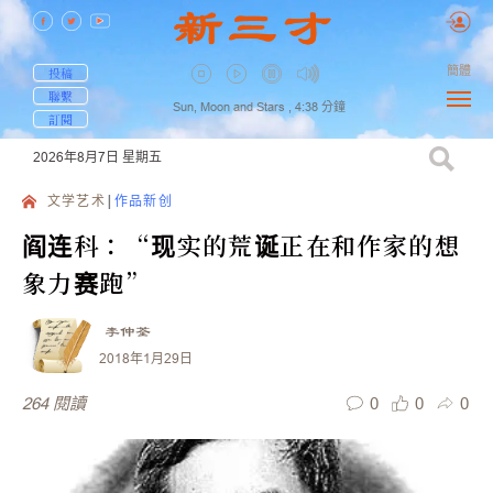
簡體
投稿
聯繫
Sun, Moon and Stars ,
4:38
分鐘
訂閱
2026年8月7日
星期五
文学艺术
作品新创
阎连科：“现实的荒诞正在和作家的想
象力赛跑”
李仲荃
2018年1月29日
0
0
0
264
閱讀