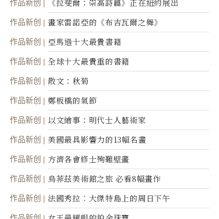
作品新创
《拉斐爾：崇高詩篇》正在紐約展出
作品新创
畫家雷諾亞的《布吉瓦爾之舞》
作品新创
亞馬遜十大最貴書籍
作品新创
全球十大最貴重的書籍
作品新创
散文：秋菊
作品新创
鄭板橋的氣節
作品新创
以文繪事：明代士人藝術家
作品新创
美國最具影響力的13幅名畫
作品新创
方濟各會修士殉難壁畫
作品新创
烏菲茲美術館之旅 必看8幅畫作
作品新创
法國秀拉︰大傑特島上的周日下午
作品新创
女王最耀眼的鉑金珠寶