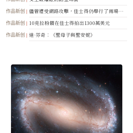
作品新创
儘管遭受網路攻擊，佳士得仍舉行了兩場拍
賣
作品新创
10克拉粉鑽在佳士得拍出1300萬美元
作品新创
達·芬奇︰《聖母子與聖安妮》