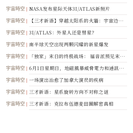
爆炸
宇宙時空
NASA发布星际天体3I/ATLAS新照片
宇宙時空
【三才新语】穿越太阳系的火牆：宇宙边界
新启示
宇宙時空
3I/ATLAS：外星人还是彗星？
宇宙時空
南半球天空出现两颗闪耀的新星爆发
宇宙時空
「独家」末日的终极战场： 福音派预见末
世；希腊僧侣预言以色列的进攻
宇宙時空
6月1日星期日，地磁風暴威脅電力和通訊基
礎設施
宇宙時空
一场演出治愈了加拿大演员的疾病
宇宙時空
三才新语：星系旋转方向不对称之谜
宇宙時空
三才新语：克拉布伍德麦田圈解密真相