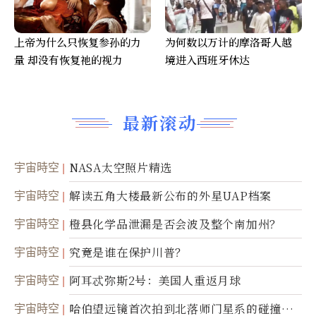
上帝为什么只恢复参孙的力
为何数以万计的摩洛哥人越
量 却没有恢复祂的视力
境进入西班牙休达
最新滚动
宇宙時空
NASA太空照片精选
宇宙時空
解读五角大楼最新公布的外星UAP档案
宇宙時空
橙县化学品泄漏是否会波及整个南加州？
宇宙時空
究竟是谁在保护川普？
宇宙時空
阿耳忒弥斯2号：美国人重返月球
宇宙時空
哈伯望远镜首次拍到北落师门星系的碰撞与