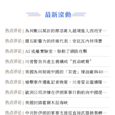
最新滾動
热点评论
為何數以萬計的摩洛哥人越境進入西班牙休
達
热点评论
鑽石影響力的終極代表：安託瓦內特珠寶
热点评论
AI 逃離實驗室，發動了網路攻擊
热点评论
川普警告共產主義構成“致命威脅”
热点评论
美國為何制裁中國的「茶壺」煉油廠與40家
航運公司
热点评论
槍擊事件擾亂記者晚宴，川普誓言繼續履行
職責
热点评论
歐洲公司涉嫌在伊朗軍事行動前向中國提供
美軍基地的衛星影像
热点评论
美國封鎖霍爾木茲海峽
热点评论
中共對伊朗的軍事支援從直接武器銷售轉向