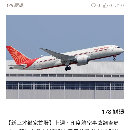
0
0
0
178
閱讀
178
閱讀
【新三才獨家首發】上週，印度航空事故調查局