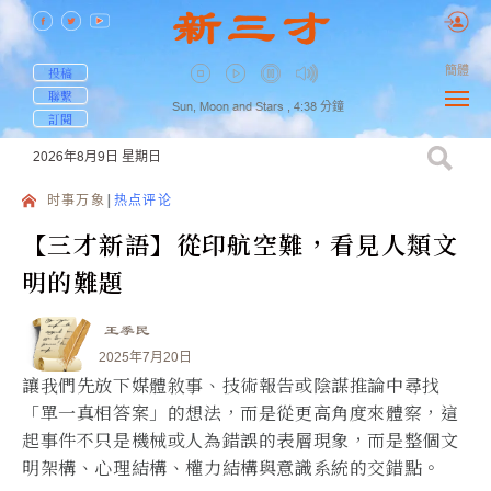
簡體
投稿
聯繫
Sun, Moon and Stars ,
4:38
分鐘
訂閱
2026年8月9日
星期日
时事万象
热点评论
【三才新語】從印航空難，看見人類文
明的難題
王季民
2025年7月20日
讓我們先放下媒體敘事、技術報告或陰謀推論中尋找
「單一真相答案」的想法，而是從更高角度來體察，這
起事件不只是機械或人為錯誤的表層現象，而是整個文
明架構、心理結構、權力結構與意識系統的交錯點。