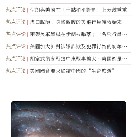
間接技術轉讓
热点评论
伊朗與美國在「十點和平計劃」上分歧重重
热点评论
虎口脫險：身陷敵腹的美飛行員獲救始末
热点评论
兩架美軍戰機在伊朗被擊落；一名飛行員失
蹤
热点评论
美國加大針對涉嫌詐欺及犯罪行為的剝奪公
民權力度
热点评论
胡塞武裝參戰致中東戰事擴大，美國衡量地
面入侵的可能性
热点评论
美國國會要求終結中國的“生育旅遊”