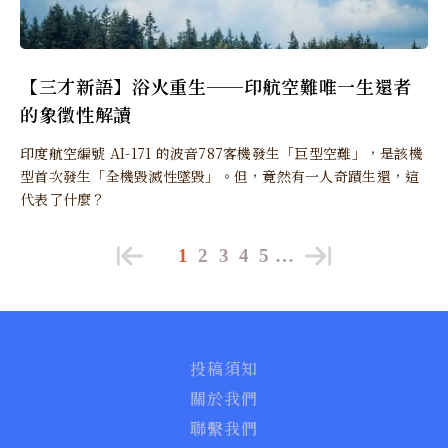
【三才新語】浴火重生──印航空難唯一生還者
的象徵性解讀
印度航空編號 AI-171 的波音787客機發生「巨型空難」，是該機
型首次發生「全機毀滅性墜毀」。但，竟然有一人奇蹟生還，這
代表了什麼？
1
2
3
4
5
…
投稿須知
關於我們
聯繫我們