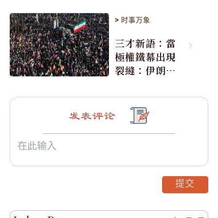
>
时事万象
三才新語：當
極權鐵幕出現
裂縫：伊朗的
骨牌效應
发表评论
提交