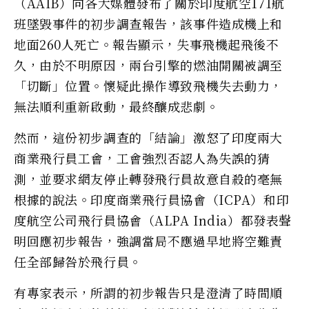
（AAIB）向各大媒體發布了關於印度航空171航
班墜毀事件的初步調查報告，該事件造成機上和
地面260人死亡。報告顯示，失事飛機起飛後不
久，由於不明原因，兩台引擎的燃油開關被調至
「切斷」位置。懷疑此操作導致飛機失去動力，
無法順利重新啟動，最終釀成悲劇。
然而，這份初步調查的「結論」激怒了印度兩大
商業飛行員工會，工會強烈否認人為失誤的猜
測，並要求網友停止轉發飛行員故意自殺的毫無
根據的說法。印度商業飛行員協會（ICPA）和印
度航空公司飛行員協會（ALPA India）都發表聲
明回應初步報告，強調當局不應過早地將空難責
任全部歸咎於飛行員。
有專家表示，所謂的初步報告只是澄清了時間順