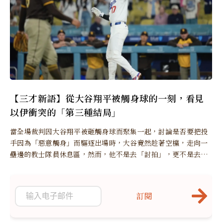
【三才新語】從大谷翔平被觸身球的一刻，看見
以伊衝突的「第三種結局」
當全場裁判因大谷翔平被砸觸身球而聚集一起，討論是否要把投
手因為「惡意觸身」而驅逐出場時，大谷竟然趁著空欓，走向一
壘邊的教士隊員休息區，然而，他不是去「討拍」，更不是去
「問責」...
訂閱