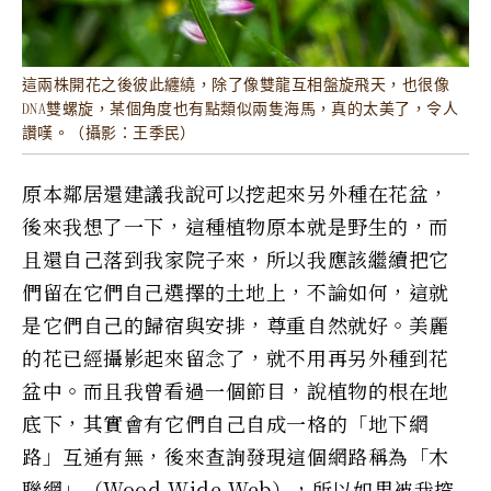
這兩株開花之後彼此纏繞，除了像雙龍互相盤旋飛天，也很像
DNA雙螺旋，某個角度也有點類似兩隻海馬，真的太美了，令人
讚嘆。（攝影：王季民）
原本鄰居還建議我說可以挖起來另外種在花盆，
後來我想了一下，這種植物原本就是野生的，而
且還自己落到我家院子來，所以我應該繼續把它
們留在它們自己選擇的土地上，不論如何，這就
是它們自己的歸宿與安排，尊重自然就好。美麗
的花已經攝影起來留念了，就不用再另外種到花
盆中。而且我曾看過一個節目，說植物的根在地
底下，其實會有它們自己自成一格的「地下網
路」互通有無，後來查詢發現這個網路稱為「木
聯網」（Wood Wide Web），所以如果被我挖