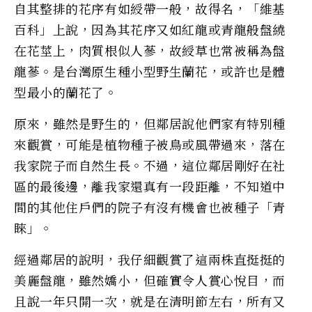
自其整排的花序有如綬帶一般，故得名，「維基
百科」上說，因為其花序又如紅龍或青龍般盤繞
在花莖上，肉質根似人蔘，故綬草也常被稱為盤
龍蔘。是台灣原生種小型野生蘭花，或許也是體
型最小的蘭花了。
原來，雖然是野生的，但鄰居說他們家有特別種
來觀賞，可能是植物種子被鳥或風帶過來，落在
我家院子而自然生長。不過，這位鄰居剛好在社
區的最後邊，離我家還真有一段距離，不知道中
間的其他住戶們的院子有沒有機會也被種子「青
睞」。
經過鄰居的說明，我仔細觀賞了這兩株直挺挺的
美麗盤龍，雖然嬌小，但確實令人賞心悅目，而
且說一年只開一次，就是在清明節左右，所有又