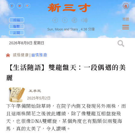
簡體
投稿
聯繫
Sun, Moon and Stars ,
4:38
分鐘
訂閱
2026年8月9日
星期日
感悟健康
幽情雅趣
【生活隨語】雙龍盤天：一段偶遇的美
麗
王季民
2025年5月2日
下午準備開始除草時，在院子內側又發現另外兩株，而
且這兩株開花之後彼此纏繞，除了像雙龍互相盤旋飛
天，也很像DNA雙螺旋，某個角度也有點類似兩隻海
馬，真的太美了，令人讚嘆。