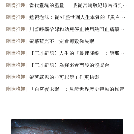
幽情雅趣
當代靈魂的重量——我從宮崎駿紀錄片得到的
省思
幽情雅趣
透視泡沫：從AI盛世到人生本質的「黑白一
瞬」
幽情雅趣
川普呼籲孕婦和幼兒停止使用熱門止痛藥泰
諾
幽情雅趣
螢幕藍光不一定會導致你失眠
幽情雅趣
【三才新語】人生的「最速降線」：讓那道
光，帶你滑向自己
幽情雅趣
【三才新語】為遲來者而設的頒獎台
幽情雅趣
帶著感恩的心可以讓工作更快樂
幽情雅趣
「白宮夜未眠」：見證世界歷史轉動的聲音