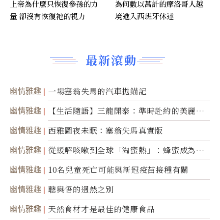
上帝為什麼只恢復參孫的力
為何數以萬計的摩洛哥人越
量 卻沒有恢復祂的視力
境進入西班牙休達
最新滾動
幽情雅趣
一場塞翁失馬的汽車拋錨記
幽情雅趣
【生活隨語】三龍開泰：準時赴約的美麗震
撼
幽情雅趣
西雅圖夜未眠：塞翁失馬真實版
幽情雅趣
從緩解咳嗽到全球「淘蜜熱」：蜂蜜成為健
康產業前沿商品
幽情雅趣
10名兒童死亡可能與新冠疫苗接種有關
幽情雅趣
聰與悟的迥然之別
幽情雅趣
天然食材才是最佳的健康食品