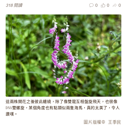
0
0
0
318
閱讀
這兩株開花之後彼此纏繞，除了像雙龍互相盤旋飛天，也很像
DNA雙螺旋，某個角度也有點類似兩隻海馬，真的太美了，令人
讚嘆。
圖片版權
©️
王季民