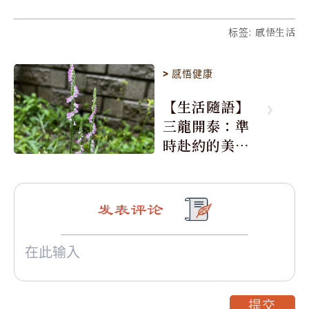
标签
:
感悟生活
>
感悟健康
【生活隨語】
三龍開泰：準
時赴約的美麗
震撼
发表评论
提交