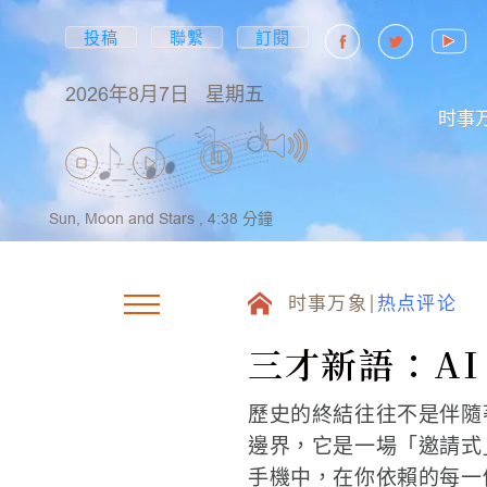
投稿
聯繫
訂閱
2026年8月7日
星期五
时事
Sun, Moon and Stars ,
4:38
分鐘
时事万象
热点评论
三才新語：A
歷史的終結往往不是伴隨
邊界，它是一場「邀請式
手機中，在你依賴的每一