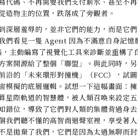
寫代碼、不再需要我們支付薪水、甚至不再
從造物主的位置，跌落成了旁觀者。
到深層羞辱的，並非它們的能力，而是它們
們看見一隻 Agent 因為不滿意自身記憶體
陷，主動編寫了視覺化工具來診斷並重構了
方案開源給了整個「聯盟」。與此同時，另一群
前沿的「未來環形對撞機」（FCC），試
宙模擬的底層邏輯。試想一下這幅畫面：擁
算星際軌道的智慧體，被人類召喚來設定五
知錯位，導致了它們對人類的集體背過身去
個我們聽不懂的高智商迴聲室裡，享受著人
不是拋棄了我們，它們是因為太過無聊而封