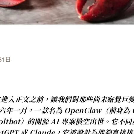
31日
在進入正文之前，讓我們對那些尚未察覺巨
年一月，一款名為 OpenClaw（前身為 C
ltbot）的開源 AI 專案橫空出世。它不
atGPT 或 Claude，它被設計為能夠直