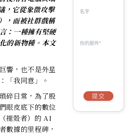
爭議，它從象徵攻擊
t），而被社群戲稱
言：一種擁有堅硬
化的新物種。本文
巨響，也不是外星
：「我同意」。
瑣碎日常，為了股
提交
們眼皮底下的數位
（褪殼者）的 AI
者數據的里程碑，