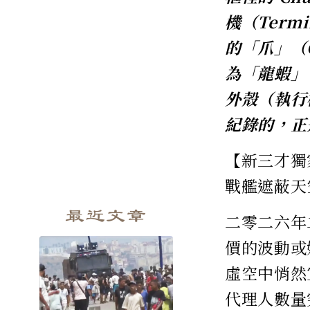
機（Term
的「爪」（
為「龍蝦」
外殼（執行
紀錄的，正
【新三才獨
戰艦遮蔽天
最近文章
二零二六年
價的波動或
虛空中悄然
代理人數量