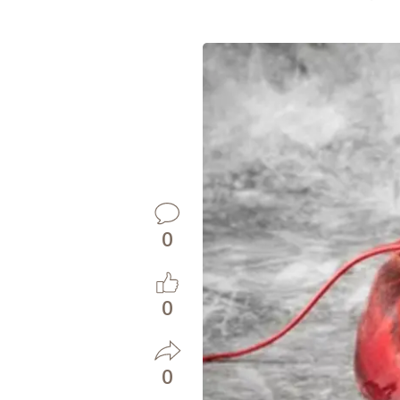
0
0
0