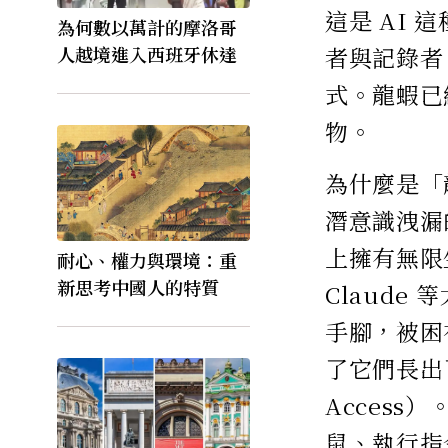
這是 AI
為何數以萬計的摩洛哥
者與記錄者
人越境進入西班牙休達
式。龍蝦已
物。
為什麼是「
潛意識洩漏
上擁有無限
耐心、權力與環境：重
新思考中國人的特質
Claud
手腳，被困
了它們長出
Access
鼠、執行指