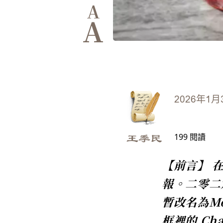
A
A
2026年1月
199
閱讀
王季民
【前言】 
報。二零二六
暫改名為Mo
框裡的 Ch