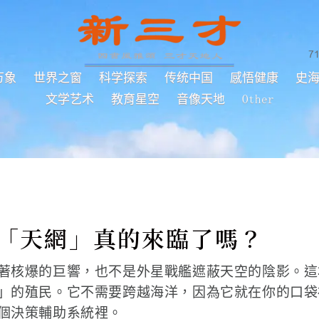
7
万象
世界之窗
科学探索
传统中国
感悟健康
史
文学艺术
教育星空
音像天地
Other
I「天網」真的來臨了嗎？
著核爆的巨響，也不是外星戰艦遮蔽天空的陰影。這
」的殖民。它不需要跨越海洋，因為它就在你的口袋
個決策輔助系統裡。