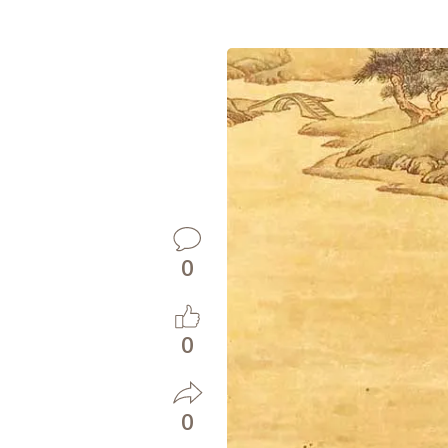
0
0
0