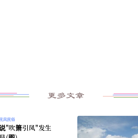
更多文章
民风民俗
说"吹箫引凤"发生
昌(图)