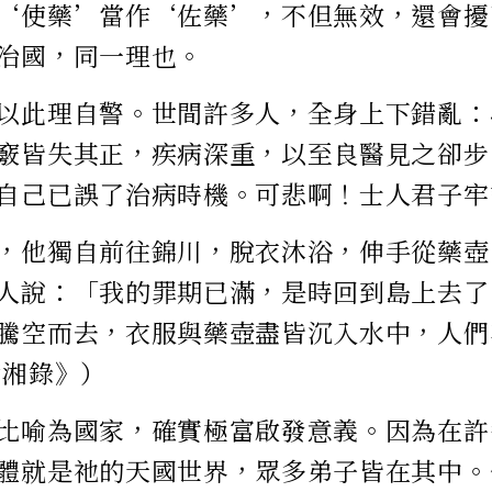
‘使藥’當作‘佐藥’，不但無效，還會擾
治國，同一理也。
以此理自警。世間許多人，全身上下錯亂：
竅皆失其正，疾病深重，以至良醫見之卻步
自己已誤了治病時機。可悲啊！士人君子牢
，他獨自前往錦川，脫衣沐浴，伸手從藥壺
人說：「我的罪期已滿，是時回到島上去了
騰空而去，衣服與藥壺盡皆沉入水中，人們
瀟湘錄》）
比喻為國家，確實極富啟發意義。因為在許
體就是祂的天國世界，眾多弟子皆在其中。