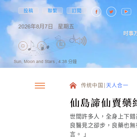
投稿
聯繫
訂閱
2026年8月7日
星期五
时事
Sun, Moon and Stars ,
4:38
分鐘
传统中国
天人合一
仙島諦仙賣藥
世間許多人，全身上下錯
良醫見之卻步，良藥也無
言。 」