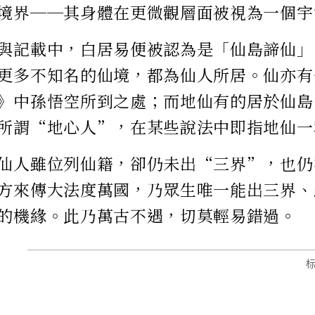
境界──其身體在更微觀層面被視為一個宇
與記載中，白居易便被認為是「仙島諦仙」
更多不知名的仙境，都為仙人所居。仙亦有
》中孫悟空所到之處；而地仙有的居於仙島
所謂“地心人”，在某些說法中即指地仙一
仙人雖位列仙籍，卻仍未出“三界”，也仍
方來傳大法度萬國，乃眾生唯一能出三界、
的機緣。此乃萬古不遇，切莫輕易錯過。