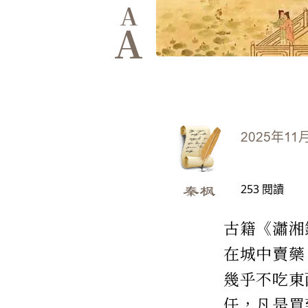
A
A
2025年11
253
閱讀
秦枫
古籍《瀟湘
在城中賣藥
幾乎不吃東
任，凡是買