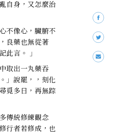
亂自身，又怎麼治
心不像心，臟腑不
，良藥也無從著
記此言。 」
中取出一丸藥吞
。」說罷，，刻化
尋覓多日，再無踪
多傳統修練觀念
修行者若修成，也