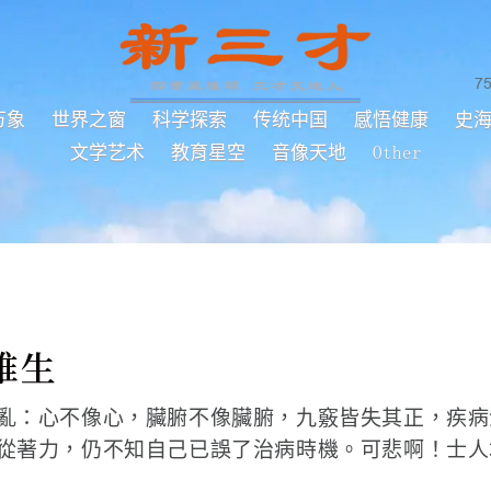
7
万象
世界之窗
科学探索
传统中国
感悟健康
史
文学艺术
教育星空
音像天地
Other
維生
亂：心不像心，臟腑不像臟腑，九竅皆失其正，疾病
從著力，仍不知自己已誤了治病時機。可悲啊！士人