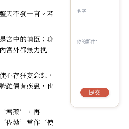
整天不發一言。若
是宮中的輔臣；身
內宮外都無力挽
使心存狂妄念想，
腑雖偶有疾患，也
提交
‘君藥’，再
‘佐藥’當作‘使