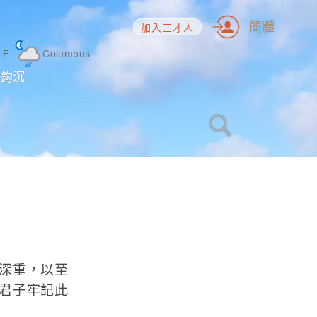
簡體
加入三才人
5
F
Columbus
海鈎沉
深重，以至
君子牢記此