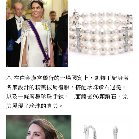
△ 在白金漢宮舉行的一場國宴上，凱特王妃身著
名家設計的精美披肩禮服，搭配珍珠鑽石冠冕，
以及一條層疊珍珠手鍊，上面鑲嵌96顆鑽石，完
美展現了珍珠的貴美。