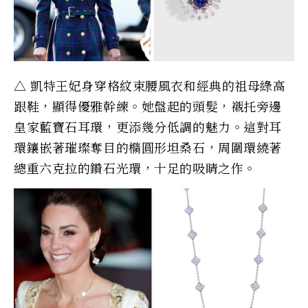
△ 凱特王妃身穿格紋束腰風衣和經典的祖母綠高
跟鞋，顯得優雅幹練。她盤起的頭髮，襯托旁邊
皇家藍寶石耳環，更添幾分低調的魅力。這對耳
環鑲嵌著璀璨奪目的橢圓形坦桑石，周圍環繞著
總重六克拉的鑽石光環，十足的吸睛之作。