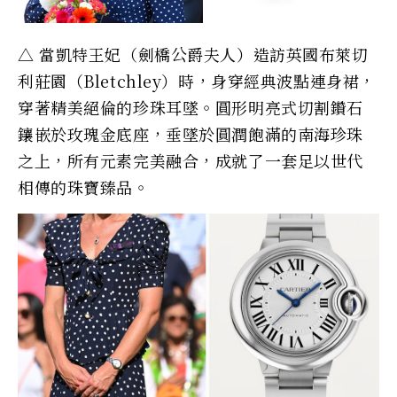
△ 當凱特王妃（劍橋公爵夫人）造訪英國布萊切
利莊園（Bletchley）時，身穿經典波點連身裙，
穿著精美絕倫的珍珠耳墜。圓形明亮式切割鑽石
鑲嵌於玫瑰金底座，垂墜於圓潤飽滿的南海珍珠
之上，所有元素完美融合，成就了一套足以世代
相傳的珠寶臻品。