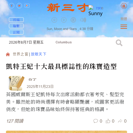
73
F
|
C
簡體
投稿
聯繫
Sun, Moon and Stars ,
4:38
分鐘
訂閱
2026年8月7日
星期五
Columbus
世界之窗
放眼天下
凱特王妃十大最具標誌性的珠寶造型
白丁
2025年11月23日
英國威爾斯王妃凱特每次出席活動都衣著考究、髮型完
美。雖然她的時尚選擇有時會略顯艷麗，或圖案更活潑
俏皮，但她的珠寶品味始終保持著經典的格調。
0
0
0
127
閱讀