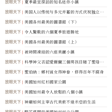
放眼天下
夏季最宜探訪的知名迷你小鎮
放眼天下
美国人以传统与多元并蓄的方式庆祝独立日2
50周年
放眼天下
美國各州最美的圖書館（下）
放眼天下
令人驚歎的六個夏季旅遊勝地
放眼天下
美國各州最美的圖書館（上）
放眼天下
被時間凍結的六座美麗小鎮
放眼天下
科學神父否認愛爾蘭三個男孩目睹了聖母顯
靈
放眼天下
聖伯納：鄉村貧女得神眷，修得百年不腐身
放眼天下
美國加州紅杉國家公園
放眼天下
美國加州最令人放鬆的八個小鎮
放眼天下
神廟如何主宰古代美索不達米亞的生活
放眼天下
野花盛開的美國加州州立公園