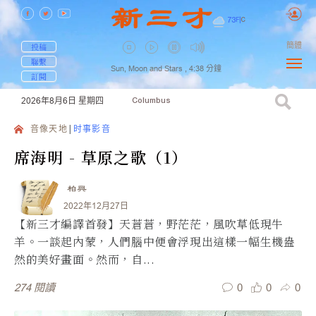
73
F
|
C
簡體
投稿
聯繫
Sun, Moon and Stars ,
4:38
分鐘
訂閱
2026年8月6日
星期四
Columbus
音像天地
时事影音
席海明 - 草原之歌（1）
柏興
2022年12月27日
【新三才編譯首發】天蒼蒼，野茫茫，風吹草低現牛
羊。一談起內蒙，人們腦中便會浮現出這樣一幅生機盎
然的美好畫面。然而，自...
0
0
0
274
閱讀