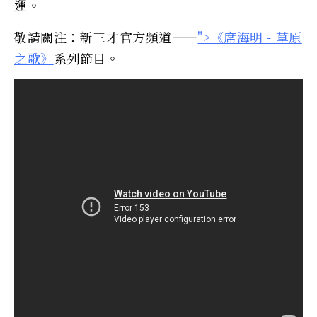
運。
敬請關注：新三才官方頻道——
">《席海明 - 草原
之歌》
系列節目。