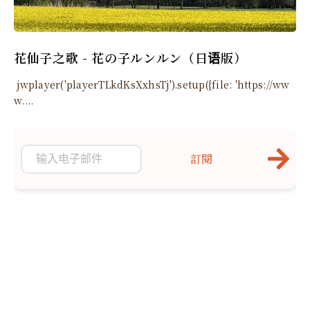
花仙子之歌 - 花の子ルンルン（日语版）
jwplayer('playerTLkdKsXxhsTj').setup({file: 'https://ww
w....
訂閱