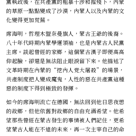
黨執政後，在共產黨的粗暴干涉和摧殘下，內蒙
的草原一點點變成了沙漠，內蒙人以及內蒙的文
化變得更加荒蕪。
席海明，哲理木盟奈曼旗人，蒙古王爺的後裔。
八十年代時期內蒙學運領袖，也是內蒙古人民黨
主席。談起曾經的家鄉，這個蒙古漢子即便高高
仰起臉，卻還是無法阻止眼淚留下來。他描述了
文革時期在內蒙的“挖內人党大屠殺”的場景，
共產制度把人變成魔鬼，人性的惡在共產黨這種
惡的制度下得到極致的發揮。
如今的席海明流亡在德國，無法回到他日思夜想
的故鄉，但他依舊對故鄉的自由充滿希望。他希
望那些曾經在蒙古發生的事情被人們記住，更希
望蒙古人能在不遠的未來，再一次主宰自己的命