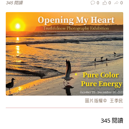
0
0
0
345
閱讀
圖片版權
©️
王季民
345
閱讀