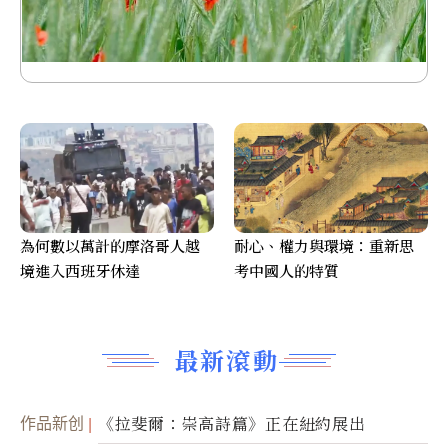
為何數以萬計的摩洛哥人越
耐心、權力與環境：重新思
境進入西班牙休達
考中國人的特質
最新滾動
作品新创
《拉斐爾：崇高詩篇》正在紐約展出