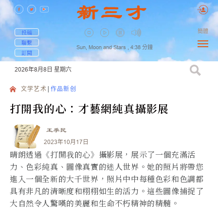
簡體
投稿
聯繫
Sun, Moon and Stars ,
4:38
分鐘
訂閱
2026年8月8日
星期六
文学艺术
作品新创
打開我的心：才藝網純真攝影展
王季民
2023年10月17日
晴朗透過《打開我的心》攝影展，展示了一個充滿活
力、色彩純真、圖像真實的迷人世界。她的照片將帶您
進入一個全新的大千世界，照片中中每種色彩和色調都
具有非凡的清晰度和栩栩如生的活力。這些圖像捕捉了
大自然令人驚嘆的美麗和生命不朽精神的精髓。