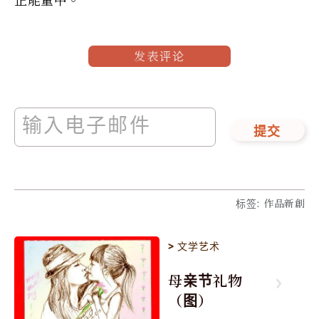
发表评论
提交
标签
:
作品新創
>
文学艺术
母亲节礼物
（图）