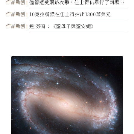
作品新创
儘管遭受網路攻擊，佳士得仍舉行了兩場拍
賣
作品新创
10克拉粉鑽在佳士得拍出1300萬美元
作品新创
達·芬奇︰《聖母子與聖安妮》