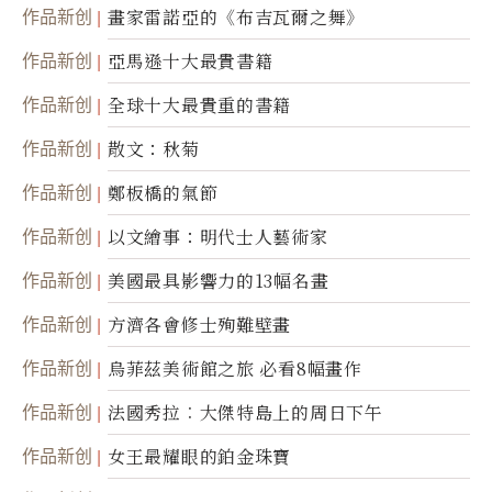
作品新创
畫家雷諾亞的《布吉瓦爾之舞》
作品新创
亞馬遜十大最貴書籍
作品新创
全球十大最貴重的書籍
作品新创
散文：秋菊
作品新创
鄭板橋的氣節
作品新创
以文繪事：明代士人藝術家
作品新创
美國最具影響力的13幅名畫
作品新创
方濟各會修士殉難壁畫
作品新创
烏菲茲美術館之旅 必看8幅畫作
作品新创
法國秀拉︰大傑特島上的周日下午
作品新创
女王最耀眼的鉑金珠寶