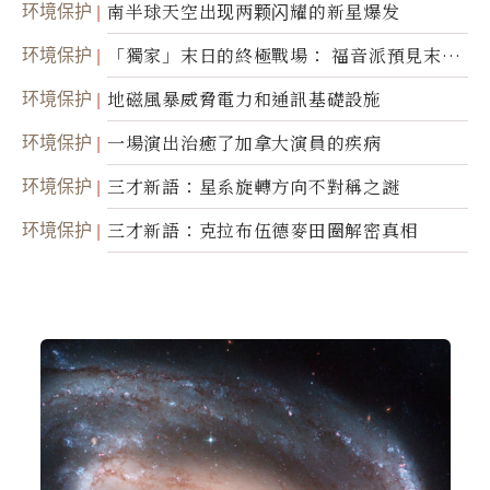
环境保护
南半球天空出现两颗闪耀的新星爆发
环境保护
「獨家」末日的終極戰場： 福音派預見末
世；希臘僧侶預言以色列的攻擊
环境保护
地磁風暴威脅電力和通訊基礎設施
环境保护
一場演出治癒了加拿大演員的疾病
环境保护
三才新語：星系旋轉方向不對稱之謎
环境保护
三才新語：克拉布伍德麥田圈解密真相