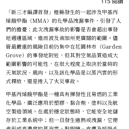
115
閱讀
「新三才編譯首發」橙縣發生的一起涉及甲基丙
烯酸甲酯（MMA）的化學品洩漏事件，引發了人
們的擔憂：此次洩漏事故的影響是否會超出事發
地週邊區域，進而波及南加州更廣闊的範圍。儘
管最嚴重的風險目前仍集中在花園林市（Garden
Grove）的事發地附近，但其對空氣品質造成大
範圍影響的可能性，在很大程度上取決於當時的
天氣狀況、風向，以及該化學品是以蒸汽雲的形
式釋放，還是捲入了火災事故。
甲基丙烯酸甲酯是一種具有揮發性且易燃的工業
化學品，廣泛應用於塑膠、黏合劑、塗料以及航
空製造領域。在處於穩定狀態時，它能安全地儲
存於工業系統中；但一旦發生過熱或洩漏，它便
會形成高濃度的蒸汽雲，對眼睛、皮膚及呼吸系