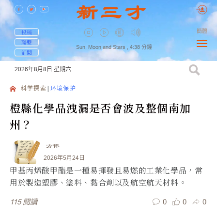
簡體
投稿
聯繫
Sun, Moon and Stars ,
4:38
分鐘
訂閱
2026年8月8日
星期六
科学探索
环境保护
橙縣化學品洩漏是否會波及整個南加
州？
方伟
2026年5月24日
甲基丙烯酸甲酯是一種易揮發且易燃的工業化學品，常
用於製造塑膠、塗料、黏合劑以及航空航天材料。
0
0
0
115
閱讀