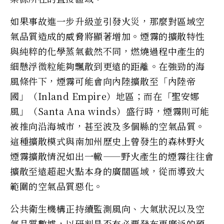
如果事故進一步升級並引發火災，那麼對區域空
氣品質造成的威脅將顯著增加。煙霧的擴散特性
與純粹的化學蒸氣截然不同，燃燒過程中產生的
細懸浮微粒能夠飄散到更遠的距離。在強勁的海
風條件下，煙霧可能會向內陸擴散至「內陸帝
國」（Inland Empire）地區；而在「聖安娜
風」（Santa Ana winds）盛行時，煙霧則可能
被推向沿海城市，甚至波及多個縣的空氣品質。
這種擴散模式與南加州歷史上曾發生的森林野火
煙霧擴散情況如出一轍——野火產生的煙霧往往會
擴散至遠超起火點本身的廣闊區域，從而導致大
範圍的空氣品質惡化。
公共衛生機構正持續監測風向、大氣狀況以及空
氣品質數據，以研判是否有必要發布更廣泛的預