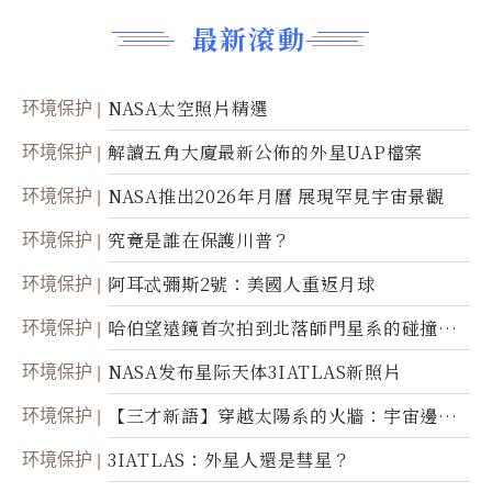
最新滾動
环境保护
NASA太空照片精選
环境保护
解讀五角大廈最新公佈的外星UAP檔案
环境保护
NASA推出2026年月曆 展現罕見宇宙景觀
环境保护
究竟是誰在保護川普？
环境保护
阿耳忒彌斯2號：美國人重返月球
环境保护
哈伯望遠鏡首次拍到北落師門星系的碰撞與
爆炸
环境保护
NASA发布星际天体3IATLAS新照片
环境保护
【三才新語】穿越太陽系的火牆：宇宙邊界
新啟示
环境保护
3IATLAS：外星人還是彗星？