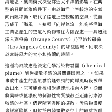
海地區，風向模式深受鄰近太平洋的影響。在典
型的日間氣象條件下，由於海洋上空較涼的空氣
向內陸移動，取代了陸地上空較暖的空氣，從而
形成了「海風」。這種「向岸氣流」能夠將沿海
工業區產生的空氣污染物帶往內陸深處——具體能
深入到橙縣（Orange County）乃至洛杉磯縣
（Los Angeles County）的哪些區域，則取決
於當時風力的大小和持續的時間。
這種海風效應是決定化學污染物雲團（chemical
plume）能夠擴散多遠的最關鍵因素之一。如果
事故中產生的蒸氣雲恰逢強勁的向岸風時段被釋
放出來，它可能會被相對迅速地推向內陸，從而
將異味或低濃度的刺激性物質擴散至距離污染源
較遠的社區。儘管隨著雲團的擴散，污染物濃度
會逐漸降低，但位於內陸擴散路徑上的敏感族群