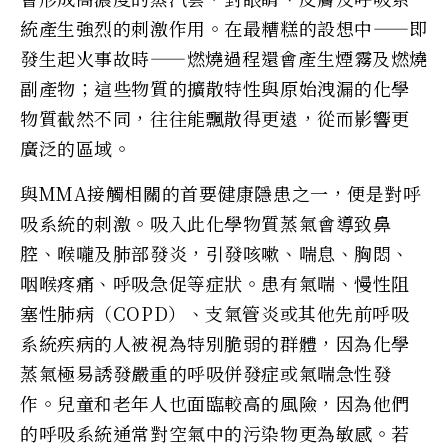
統產生強烈的刺激作用。在最糟糕的設想中——即
發生起火事故時——燃燒過程還會產生煙霧及燃燒
副產物；這些物質的擴散特性與原始洩漏的化學
物質截然不同，往往能飄散得更遠，從而影響更
廣泛的區域。
與MMA接觸相關的首要健康隱患之一，便是對呼
吸系統的刺激。吸入此化學物質蒸氣會導致鼻
腔、喉嚨及肺部發炎，引發咳嗽、喘息、胸悶、
咽喉疼痛、呼吸急促等症狀。患有氣喘、慢性阻
塞性肺病（COPD）、支氣管炎或其他先前呼吸
系統疾病的人被視為特別脆弱的群體，因為化學
蒸氣極易誘發嚴重的呼吸併發症或氣喘急性發
作。兒童和老年人也面臨較高的風險，因為他們
的呼吸系統通常對空氣中的污染物更為敏感。若