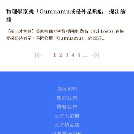
物理學家就「Oumuamu或是外星飛船」提出論
據
【新三才首發】美國哈佛大學教授阿維·勒布（Avi Loeb）在接
受採訪時表示，星際物體「Oumuamua」於2017...
1
2
3
4
5
…
投稿須知
關於我們
聯繫我們
三才人註冊
三才精品店
免費電子期刊