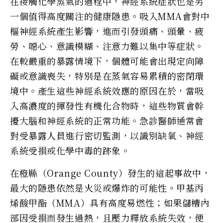
在接觸化學蒸氣的過程中，神經系統症狀也是另
一個值得高度關注的健康隱患。吸入MMA會對中
樞神經系統產生影響，進而引發頭痛、頭暈、疲
勞、噁心、意識模糊、注意力難以集中等症狀。
在較嚴重的暴露情境下，個體可能會出現定向障
礙或意識喪失，特別是在蒸氣容易累積的密閉環
境中。產生這些神經系統效應的原因在於，當吸
入高濃度的揮發性有機化合物時，這些物質會幹
擾大腦和神經系統的正常功能。急診醫師通常會
對受暴露人員進行密切監測，以識別缺氧、神經
系統受損或化學中毒的跡象。
在橙縣（Orange County）發生的這起事故中，
最大的隱患依然是火災或爆炸的可能性。甲基丙
烯酸甲酯（MMA）具有高度易燃性；如果儲槽內
部因受損而發生過熱，且壓力釋放系統失效，便