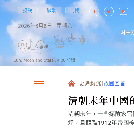
投稿
聯繫
訂閱
2026年8月8日
星期六
时事
Sun, Moon and Stars ,
4:38
分鐘
史海鈎沉
故國回首
清朝末年中國
清朝末年，一些探險家冒
煌，且距離1912年帝國