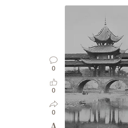
0
0
0
A