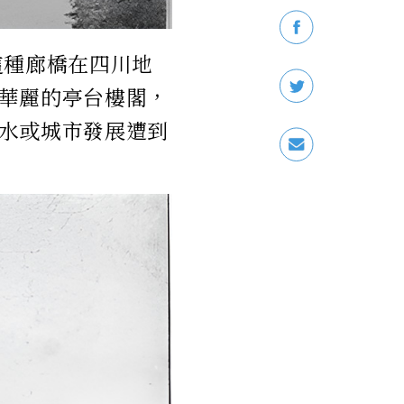
這種廊橋在四川地
華麗的亭台樓閣，
水或城市發展遭到