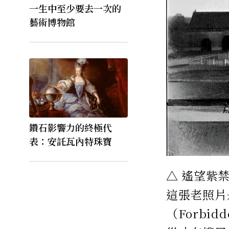
一生中至少要去一次的
藝術博物館
鑽石影響力的終極代
表：安託瓦內特珠寶
△ 遙望紫
這張老照片是
（Forbi