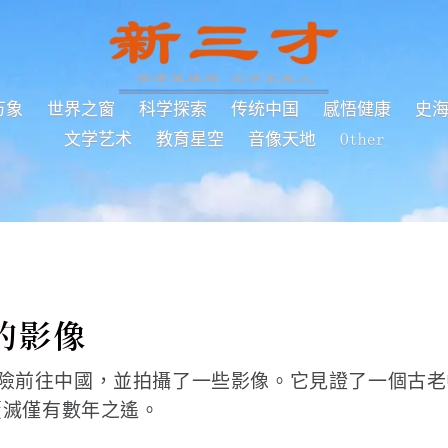
万象
世界之窗
科学探索
传统中国
感悟健康
史
文学艺术
教育星空
音像天地
Other
的影像
險前往中國，並拍攝了一些影像。它見證了一個古老
覆滅僅有數年之遙。