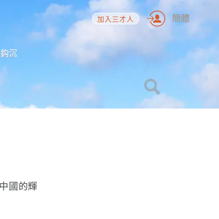
簡體
加入三才人
海鈎沉
中國的輝