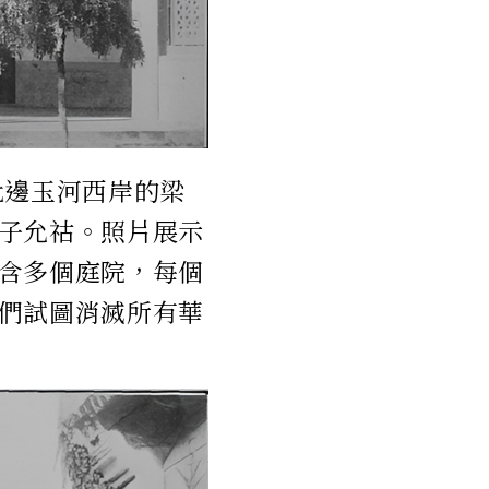
北邊玉河西岸的梁
子允祜。照片展示
含多個庭院，每個
們試圖消滅所有華