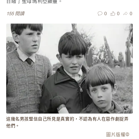
目睹了聖母瑪利亞顯靈。
0
0
0
155
閱讀
這幾名男孩堅信自己所見是真實的，不認為有人在惡作劇捉弄
他們。
圖片版權
©️