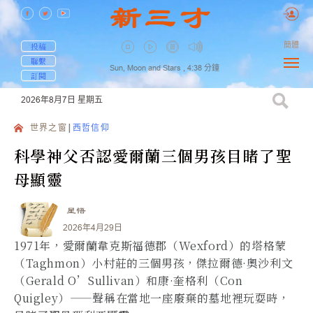
簡體
投稿
聯繫
Sun, Moon and Stars ,
4:38
分鐘
訂閱
2026年8月7日
星期五
世界之窗
西哲信仰
科學神父否認愛爾蘭三個男孩目睹了聖
母顯靈
星悟
2026年4月29日
1971年，愛爾蘭韋克斯福德郡（Wexford）的塔格蒙
（Taghmon）小村莊的三個男孩，傑拉爾德·奧沙利文
（Gerald O’Sullivan）和康·奎格利（Con
Quigley）——聲稱在當地一座廢棄的墓地裡玩耍時，