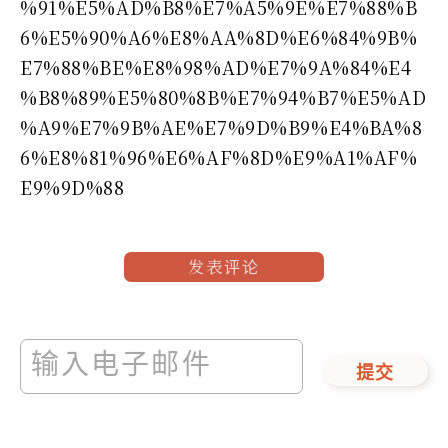
%91%E5%AD%B8%E7%A5%9E%E7%88%B
6%E5%90%A6%E8%AA%8D%E6%84%9B%
E7%88%BE%E8%98%AD%E7%9A%84%E4
%B8%89%E5%80%8B%E7%94%B7%E5%AD
%A9%E7%9B%AE%E7%9D%B9%E4%BA%8
6%E8%81%96%E6%AF%8D%E9%A1%AF%
E9%9D%88
发表评论
提交