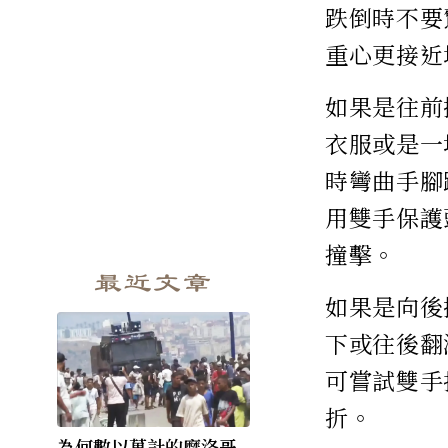
跌倒時不要
重心更接近
如果是往前
衣服或是一
時彎曲手腳
用雙手保護
撞擊。
最近文章
如果是向後
下或往後翻
可嘗試雙手
折。
為何數以萬計的摩洛哥