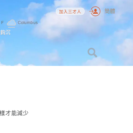
簡體
加入三才人
3
F
Columbus
海鈎沉
樣才能減少