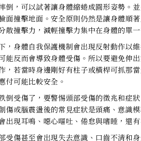
摔倒，可以試著讓身體縮蜷成圓形姿勢。並
臉面撞擊地面。安全原則仍然是讓身體順著
分散撞擊力，減輕撞擊力集中在身體的單一
下，身體自我保護機制會出現反射動作以維
可能反而會導致身體受傷。所以要避免伸出
作，若當時身邊剛好有柱子或橫桿可抓那當
應付可能比較安全。
跌倒受傷了，要警惕頭部受傷的徵兆和症狀
創傷或腦震盪後的常見症狀是頭痛、意識模
會出現耳鳴、噁心嘔吐、倦怠與嗜睡，還有
部受傷甚至會出現失去意識、口齒不清和身