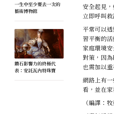
一生中至少要去一次的
安全起見，
藝術博物館
立即呼叫救
平常可以透
習平衡的活
家庭環境安
對策，因為
鑽石影響力的終極代
也需加以重
表：安託瓦內特珠寶
網路上有一
看，並在家
（編譯：牧