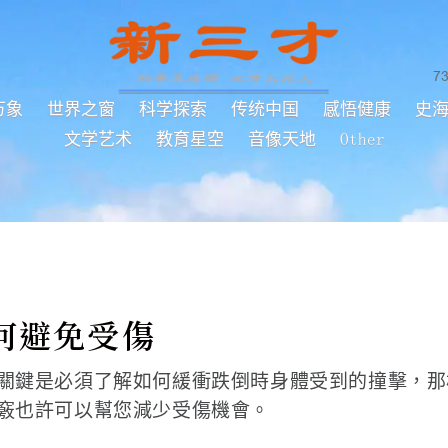
7
万象
世界之窗
科学探索
传统中国
感悟健康
史
文学艺术
教育星空
音像天地
Other
何避免受傷
關鍵是必須了解如何緩衝跌倒時身體受到的撞擊，那
竅也許可以幫您減少受傷機會。