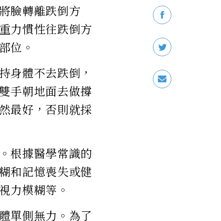
將臉轉離跌倒方
重力慣性往跌倒方
部位。
持身體不去跌倒，
雙手朝地面去做撐
然最好，否則就採
。根據醫學常識的
糊和記憶喪失或健
視力模糊等。
體單側無力。為了