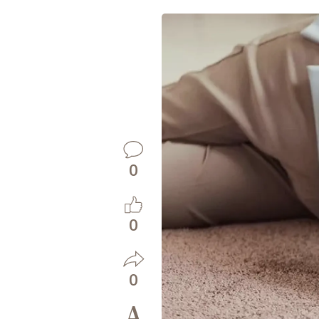
0
0
0
A