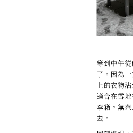
等到中午從
了。因為一
上的衣物沾
適合在雪地
李箱。無奈
去。