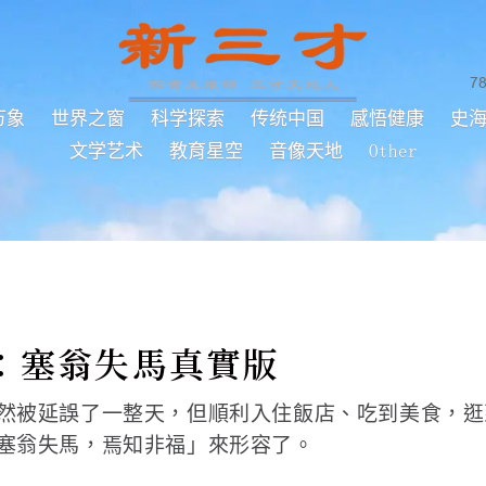
7
万象
世界之窗
科学探索
传统中国
感悟健康
史
文学艺术
教育星空
音像天地
Other
：塞翁失馬真實版
然被延誤了一整天，但順利入住飯店、吃到美食，逛
塞翁失馬，焉知非福」來形容了。