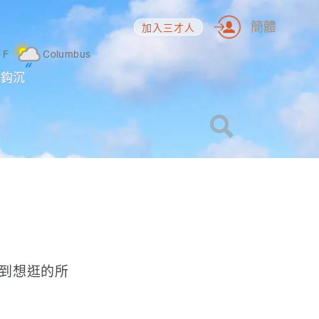
簡體
加入三才人
8
F
Columbus
海鈎沉
到想逛的所