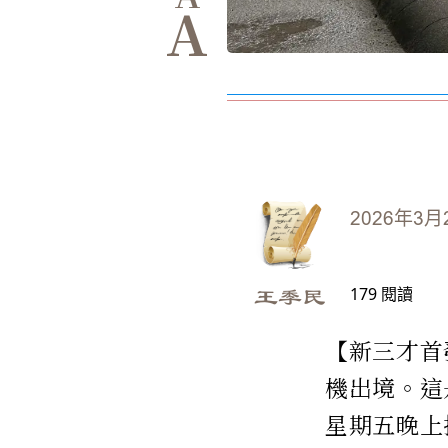
A
2026年3月
179
閱讀
王季民
【新三才首
機出境。這
星期五晚上