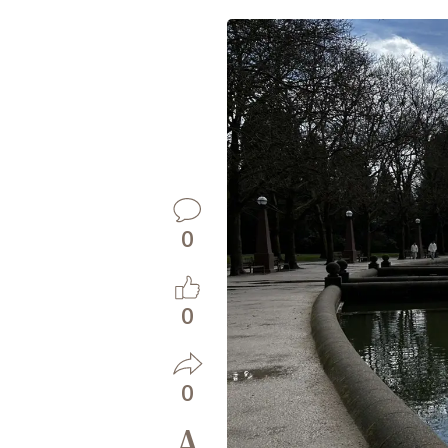
0
0
0
A