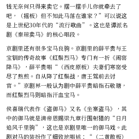
钱无奈何只得来卖它。摆一摆手儿你就牵去了
吧，（摇板）但不知此马落在谁家？”可以说这
是上世纪30年代的“流行歌曲”。这也是谭派名
剧《秦琼卖马》的核心唱段。
京剧里还有很多宝马良驹。京剧里的薛平贵与王
宝钏的传奇故事《红鬃烈马》专门有一折《闹窑
降马》，薛平贵唱“（西皮原板）夫妻们寒窑受
尽了熬煎。自从降了红鬃战，唐王驾前去讨
官。”京剧界一般认为剧中薛平贵暗指石敬瑭，
而红鬃烈马则暗指汗血宝马。
侯喜瑞代表作《盗御马》又名《坐寨盗马》，其
中的御马就是清帝恩赐梁九章行围射猎的“日月
追风千里驹”，这也是京剧里唯一的御马戏。此
剧对马的装扮作了细致地唱述：“（二黄散板）