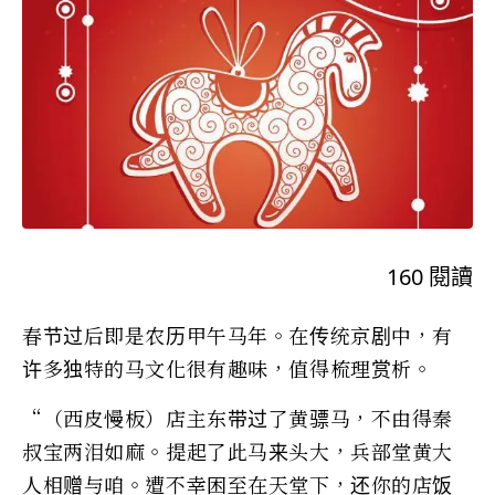
160
閱讀
春节过后即是农历甲午马年。在传统京剧中，有
许多独特的马文化很有趣味，值得梳理赏析。
“（西皮慢板）店主东带过了黄骠马，不由得秦
叔宝两泪如麻。提起了此马来头大，兵部堂黄大
人相赠与咱。遭不幸困至在天堂下，还你的店饭