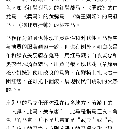
色。如《红鬃烈马》的红鬃战马，《罗成》的白
龙马，《卖马》的黄骠马，《霸王别姬》的乌骓
马，《穆桂英挂帅》的桃花马。
马鞭作为道具也体现了灵活性和时代性。马鞭应
与演员的服装颜色一致，但也有例外。如白衣吕
布和绿衣关羽骑赤兔马，用红马鞭；白衣黄忠和
黑衣秦琼骑黄骠马，用黄马鞭。现代戏《草原英
雄小姐妹》使用改良的马鞭，在鞭梢上扎束着一
团红缨，在灯光下翻滚，展现牧民们跳动的火热
的心。
京剧里的马文化还体现在很多地方，流派里的
“南麒、北马、关东唐”，北马是指马连良。角
色里的马童，并不是儿童而是“武丑”或“武
生”应工的马夫。京剧术语里的马词又称“码