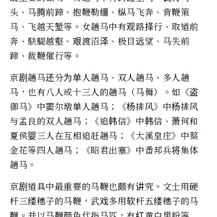
头、马腾前蹄、抱鞭勒缰、纵马飞奔、背鞭策
马、飞越天堑等。女趟马中有观路择行、取道前
奔、駃騠越壑、艰渡沼泽、极目远望、马失前
蹄、裁鞭催行等。
京剧趟马还分为单人趟马、双人趟马、多人趟
马，也有八人或十三人的趟马（马舞）。如《盗
御马》中窦尔墩单人趟马；《杨排风》中杨排风
与孟良的双人趟马；《追韩信》中韩信、萧何和
夏侯婴三人在互相追赶趟马；《大溪皇庄》中蔡
金花等四人趟马；《昭君出塞》中番邦兵将集体
趟马。
京剧道具中最重要的马鞭也颇有讲究。文士用硬
杆三缕穗子的马鞭，武戏多用软杆五缕穗子的马
鞭。并以马鞭颜色代指马匹，有红黄白黑粉等