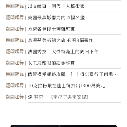
翩翩起舞
以文繪事：明代士人藝術家
翩翩起舞
美國最具影響力的13幅名畫
翩翩起舞
方濟各會修士殉難壁畫
翩翩起舞
烏菲茲美術館之旅 必看8幅畫作
翩翩起舞
法國秀拉︰大傑特島上的周日下午
翩翩起舞
女王最耀眼的鉑金珠寶
翩翩起舞
儘管遭受網路攻擊，佳士得仍舉行了兩場拍
賣
翩翩起舞
10克拉粉鑽在佳士得拍出1300萬美元
翩翩起舞
達·芬奇︰《聖母子與聖安妮》