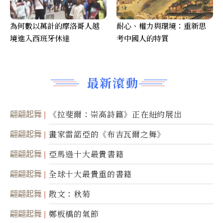
為何數以萬計的摩洛哥人越
耐心、權力與環境：重新思
境進入西班牙休達
考中國人的特質
最新滾動
翩翩起舞
《拉斐爾：崇高詩篇》正在紐約展出
翩翩起舞
畫家雷諾亞的《布吉瓦爾之舞》
翩翩起舞
亞馬遜十大最貴書籍
翩翩起舞
全球十大最貴重的書籍
翩翩起舞
散文：秋菊
翩翩起舞
鄭板橋的氣節