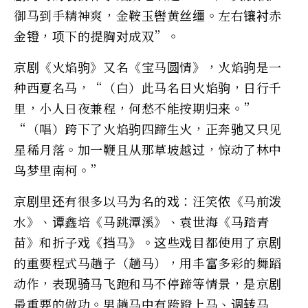
御马到手精神爽，金鞍玉辔黄丝缰。左右镶衬赤
金镫，项下的提胸对成双”。
京剧《火焰驹》又名《宝马圆情》，火焰驹是一
种西夏名马，“（白）此马名曰火焰驹，日行千
里，小人日夜兼程，何愁不能按期归来。”
“（唱）跨下了火焰驹四蹄生火，正奔驰又只见
星稀月落。加一鞭且从那草坡越过，惊动了林中
鸟梦里南柯。”
京剧里还有很多以马为名的戏：汪笑侬《马前泼
水》、谭鑫培《马跳潭溪》、袁世海《马踏青
苗》和折子戏《挡马》。这些戏目都使用了京剧
的重要程式马趟子（趟马），用丰富多彩的舞蹈
动作，表现骑马飞跑和马不停蹄等情景，是京剧
最重要的做功。男趟马中有跨蹬上马、调转马