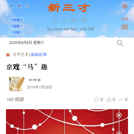
簡體
投稿
聯繫
Sun, Moon and Stars ,
4:38
分鐘
訂閱
2026年8月8日
星期六
文学艺术
翩翩起舞
京戏“马”趣
李仲荃
2014年1月29日
0
0
0
160
閱讀