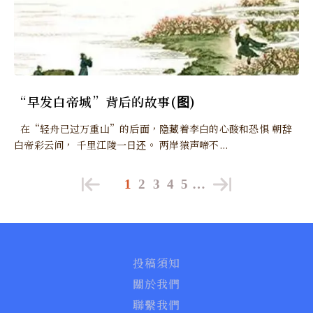
“早发白帝城”背后的故事(图)
在“轻舟已过万重山”的后面，隐藏着李白的心酸和恐惧 朝辞
白帝彩云间， 千里江陵一日还。 两岸猿声啼不...
1
2
3
4
5
…
投稿須知
關於我們
聯繫我們