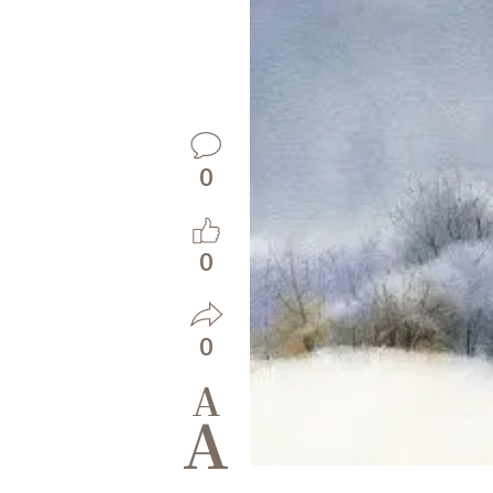
0
0
0
A
A