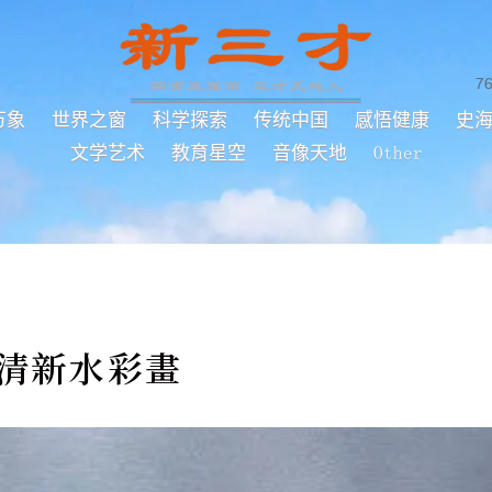
7
万象
世界之窗
科学探索
传统中国
感悟健康
史
文学艺术
教育星空
音像天地
Other
小清新水彩畫