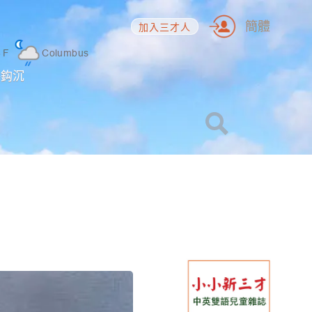
簡體
加入三才人
6
F
Columbus
海鈎沉