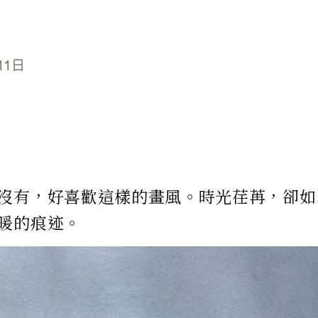
11日
沒有，好喜歡這樣的畫風。時光荏苒，卻如
暖的痕迹。