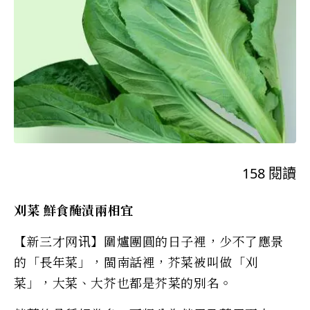
158
閱讀
刈菜 鮮食醃漬兩相宜
【新三才网讯】圍爐團圓的日子裡，少不了應景
的「長年菜」，閩南話裡，芥菜被叫做「刈
菜」，大菜、大芥也都是芥菜的別名。