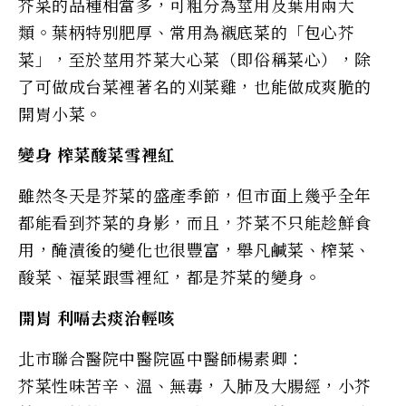
芥菜的品種相當多，可粗分為莖用及葉用兩大
類。葉柄特別肥厚、常用為襯底菜的「包心芥
菜」，至於莖用芥菜大心菜（即俗稱菜心），除
了可做成台菜裡著名的刈菜雞，也能做成爽脆的
開胃小菜。
變身 榨菜酸菜雪裡紅
雖然冬天是芥菜的盛產季節，但市面上幾乎全年
都能看到芥菜的身影，而且，芥菜不只能趁鮮食
用，醃漬後的變化也很豐富，舉凡鹹菜、榨菜、
酸菜、福菜跟雪裡紅，都是芥菜的變身。
開胃 利嗝去痰治輕咳
北市聯合醫院中醫院區中醫師楊素卿：
芥菜性味苦辛、溫、無毒，入肺及大腸經，小芥