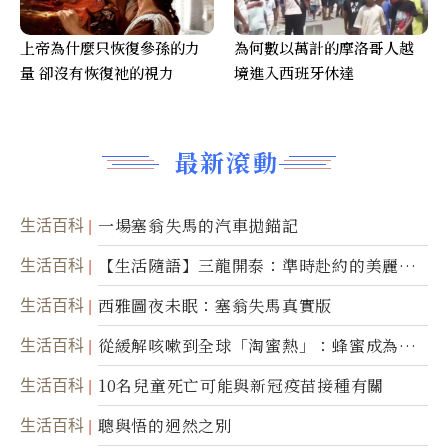
上帝為什麼只恢復參孫的力
為何數以萬計的摩洛哥人越
量 卻沒有恢復祂的視力
境進入西班牙休達
最新滾動
生活百科
一場塞翁失馬的汽車拋錨記
生活百科
【生活隨語】三龍開泰：準時赴約的美麗震
撼
生活百科
西雅圖夜未眠：塞翁失馬真實版
生活百科
從緩解咳嗽到全球「淘蜜熱」：蜂蜜成為健
康產業前沿商品
生活百科
10名兒童死亡可能與新冠疫苗接種有關
生活百科
聰與悟的迥然之別