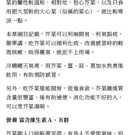
菜的屬性較溫和，相對地，包心芥菜，以及只食
用肥大莖幹的大心菜（俗稱的菜心），就比較寒
涼一點。
本草綱目記載，芥菜可以利嗝開胃、利氣豁痰，
簡單講，吃芥菜可以順利化痰、改善感冒時的輕
微咳嗽，咳得厲害，就派不上用場。
冷颼颼天氣裡，用芥菜、薑、蒜、蔥加水熬煮後
飲用，有助預防感冒。
另外，吃芥菜還能開胃，促進食欲。芥菜纖維質
含量很豐富，後有助通便。消化功能不好的人，
可以煲芥菜湯喝。
營養 富含維生素Ａ、Ｂ群
芥菜剛入口時略帶苦澀，有些人不愛那氣味，但