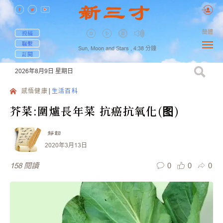
簡體
投稿
聯繫
Sun, Moon and Stars ,
4:38
分鐘
訂閱
2026年8月9日
星期日
感悟健康
生活百科
芥菜:圍爐長年菜 抗癌抗氧化(图)
靜韌
2020年3月13日
0
0
0
158
閱讀