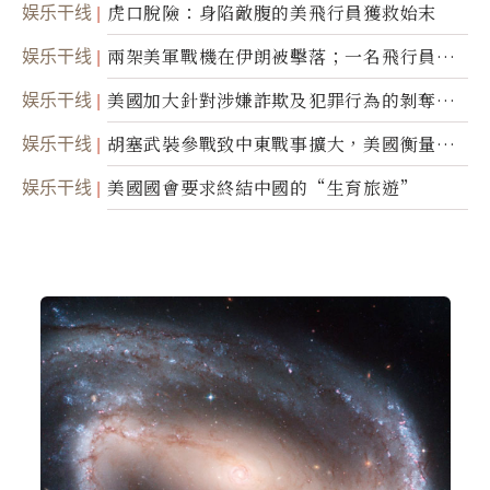
娱乐干线
虎口脫險：身陷敵腹的美飛行員獲救始末
娱乐干线
兩架美軍戰機在伊朗被擊落；一名飛行員失
蹤
娱乐干线
美國加大針對涉嫌詐欺及犯罪行為的剝奪公
民權力度
娱乐干线
胡塞武裝參戰致中東戰事擴大，美國衡量地
面入侵的可能性
娱乐干线
美國國會要求終結中國的“生育旅遊”