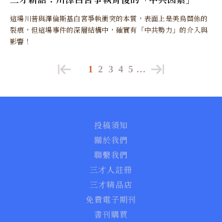
這場川普與澤倫斯基白宮爭執衝突的本質，表面上是美烏關係的
裂痕，但這場事件的深層結構中，確實有「中共勢力」的介入與
影響！
1
2
3
4
5
…
投稿須知
關於我們
聯繫我們
三才人註冊
三才精品店
免費電子期刊
書刊購買