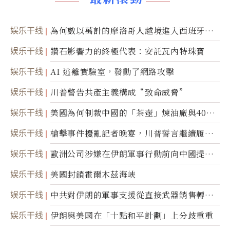
娱乐干线
為何數以萬計的摩洛哥人越境進入西班牙休
達
娱乐干线
鑽石影響力的終極代表：安託瓦內特珠寶
娱乐干线
AI 逃離實驗室，發動了網路攻擊
娱乐干线
川普警告共產主義構成“致命威脅”
娱乐干线
美國為何制裁中國的「茶壺」煉油廠與40家
航運公司
娱乐干线
槍擊事件擾亂記者晚宴，川普誓言繼續履行
職責
娱乐干线
歐洲公司涉嫌在伊朗軍事行動前向中國提供
美軍基地的衛星影像
娱乐干线
美國封鎖霍爾木茲海峽
娱乐干线
中共對伊朗的軍事支援從直接武器銷售轉向
間接技術轉讓
娱乐干线
伊朗與美國在「十點和平計劃」上分歧重重