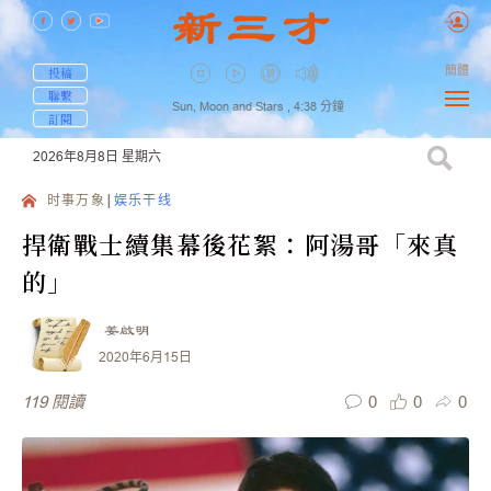
簡體
投稿
聯繫
Sun, Moon and Stars ,
4:38
分鐘
訂閱
2026年8月8日
星期六
时事万象
娱乐干线
捍衛戰士續集幕後花絮：阿湯哥「來真
的」
姜啟明
2020年6月15日
0
0
0
119
閱讀