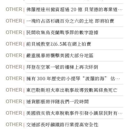
OTHER
佛羅裡達州撤資超過 20 億 貝萊德的專業道德
被質疑
OTHER
一塊約占洛杉磯百分之六的土地 即將拍賣
OTHER
民間收集烏克蘭戰爭罪的數字證據
OTHER
前貝城教堂以6.5萬在網上拍賣
OTHER
嚴重風暴將襲擊美國大部分地區
OTHER
拜登在空軍一號的樓梯上再次絆倒
OTHER
擁有 300 年歷史的小提琴“波羅的海” 估價
1000 萬美元拍賣
OTHER
東巴勒斯坦火車出軌事故導致數萬條魚死亡
OTHER
通貨膨脹將伴隨我們一段時間
OTHER
美國俄亥俄火車脫軌事件引發小鎮居民對有毒
物質的恐懼
OTHER
交通部長呼籲鐵路行業提高安全性