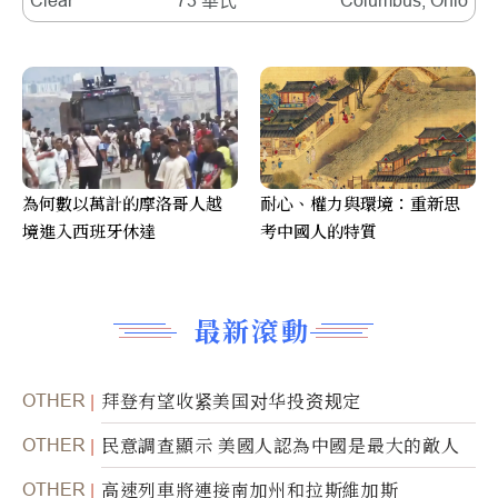
Clear
73 華氏
Columbus, Ohio
為何數以萬計的摩洛哥人越
耐心、權力與環境：重新思
境進入西班牙休達
考中國人的特質
最新滾動
OTHER
拜登有望收紧美国对华投资规定
OTHER
民意調查顯示 美國人認為中國是最大的敵人
OTHER
高速列車將連接南加州和拉斯維加斯