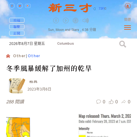
73
F
|
C
簡體
投稿
聯繫
Sun, Moon and Stars ,
4:38
分鐘
訂閱
2026年8月7日
星期五
Columbus
Other
Other
冬季風暴緩解了加州的乾旱
柏興
2023年3月6日
0
0
0
288
閱讀