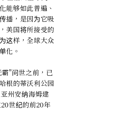
化能够如此普遍、
传播，是因为它吸
，美国将所接受的
为这样，全球大众
单化。
无霸"问世之前，已
哈根的蒂沃利公园
福尼亚州安纳海姆建
0世纪的前20年