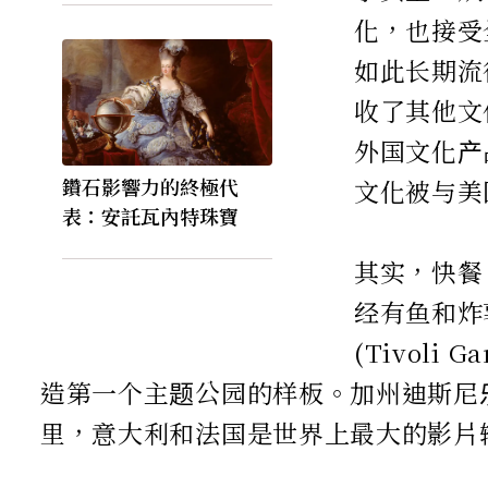
化，也接受
如此长期流
收了其他文
外国文化产
鑽石影響力的終極代
文化被与美
表：安託瓦內特珠寶
其实，快餐
经有鱼和炸
(Tivol
造第一个主题公园的样板。加州迪斯尼乐
里，意大利和法国是世界上最大的影片