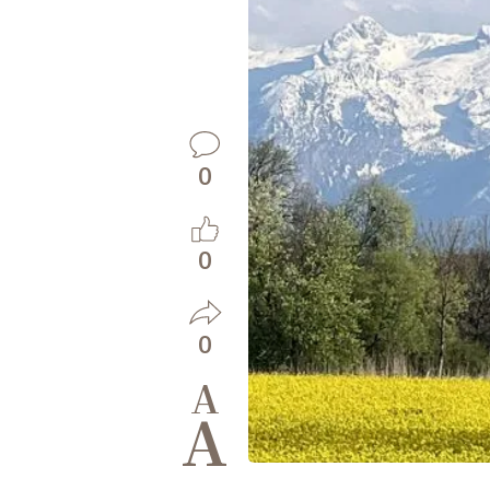
0
0
0
A
A