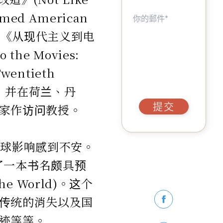
ormed American
书是：《从现代主义到电
he Movies:
Twentieth
席，并在荷兰、丹
提交
家作访问教授。
全球影响感到不安。
出版了一本书名颇具预
he World)。这个
传统的消失以及国
迹等等。