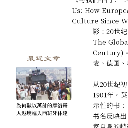
Us: How Europe
Culture Sin
影：20世纪美
The Globa
Centu
最近文章
麦、德国、
从20世纪
1901年，
示性的书：《世
為何數以萬計的摩洛哥
人越境進入西班牙休達
书名反映出
家自身的特