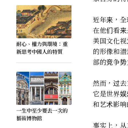
近年来，全
在他们看来
美国文化视
耐心、權力與環境：重
的形像和潜
新思考中國人的特質
部的竞争势
然而，过去
它是世界娱
和艺术影响
一生中至少要去一次的
藝術博物館
事实上，从