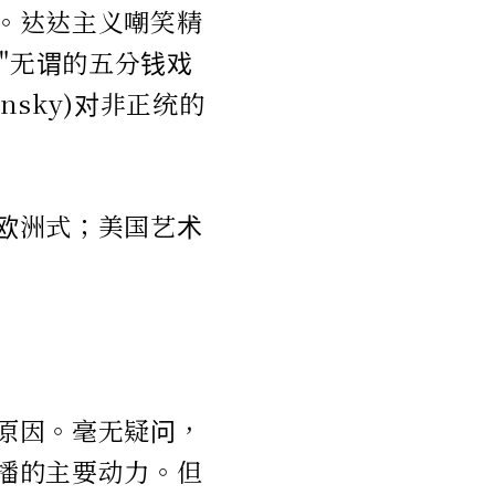
。达达主义嘲笑精
"无谓的五分钱戏
insky)对非正统的
欧洲式；美国艺术
原因。毫无疑问，
播的主要动力。但