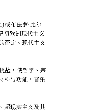
m)或布法罗·比尔
20世纪初欧洲现代主义
的否定。现代主义
出挑战，使哲学、宗
材料与功能，音乐
。超现实主义及其