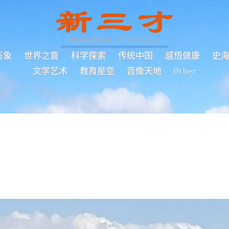
万象
世界之窗
科学探索
传统中国
感悟健康
史
文学艺术
教育星空
音像天地
Other