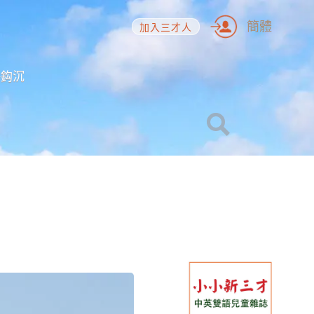
簡體
加入三才人
海鈎沉