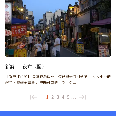
新詩 ─ 夜市〈圖〉
【新三才首發】 每當夜幕低垂，這裡總是特別熱鬧。 大大小小的
燈光，照耀著廣場； 美味可口的小吃，令...
1
2
3
4
5
…