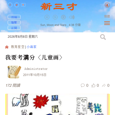
簡體
投稿
聯繫
Sun, Moon and Stars ,
4:38
分鐘
訂閱
2026年8月8日
星期六
教育星空
小画家
我要考满分〈儿童画〉
Administrator
2011年10月15日
0
0
0
172
閱讀