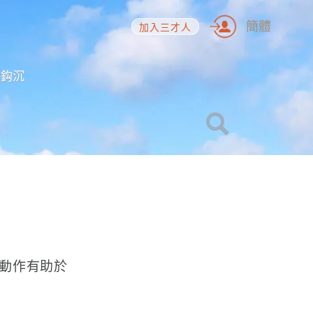
簡體
加入三才人
海鈎沉
動作有助於