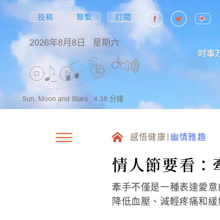
投稿
聯繫
訂閱
2026年8月8日
星期六
时事
Sun, Moon and Stars ,
4:38
分鐘
感悟健康
幽情雅趣
情人節要看：
牽手不僅是一種表達愛意
降低血壓、減輕疼痛和緩