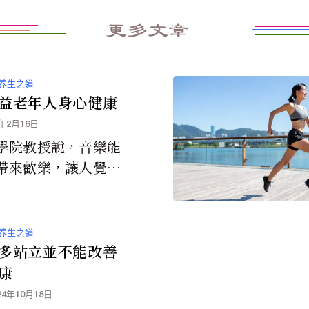
更多文章
养生之道
益老年人身心健康
4年2月16日
學院教授說，音樂能
帶來歡樂，讓人覺得
意思。音樂已經融合
的生存中。並且音樂
輕多種與老化相關的
养生之道
多站立並不能改善
康
24年10月18日