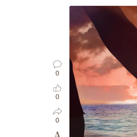
0
0
0
A