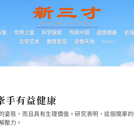
万象
世界之窗
科学探索
传统中国
感悟健康
史
文学艺术
教育星空
音像天地
Other
牽手有益健康
的姿態，而且具有生理價值。研究表明，這個簡單的
解壓力。