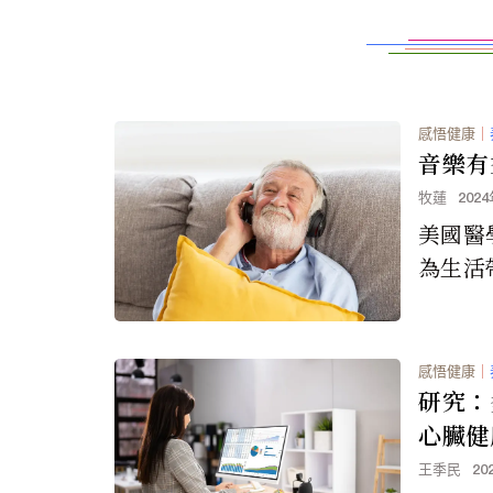
感悟健康
｜
音樂有
牧蓮
202
美國醫
為生活
生活有
在人類
可以減
感悟健康
｜
輕症。
研究：
心臟健
王季民
20