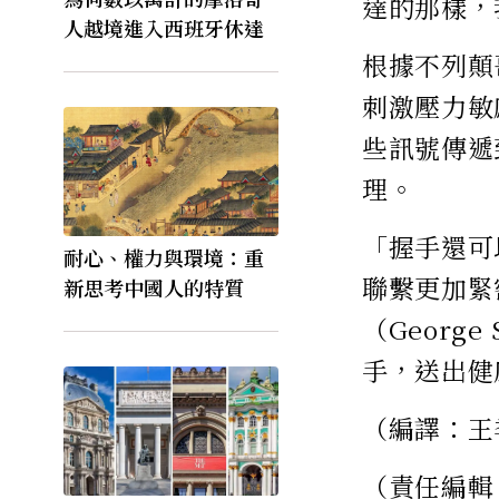
達的那樣，
人越境進入西班牙休達
根據不列顛
刺激壓力敏
些訊號傳遞
理。
「握手還可
耐心、權力與環境：重
聯繫更加緊
新思考中國人的特質
（Georg
手，送出健
（編譯：王
（責任編輯