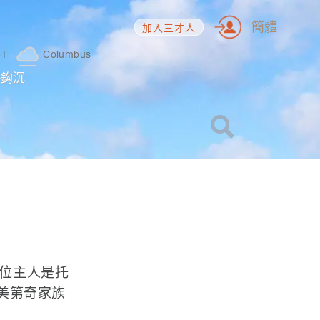
簡體
加入三才人
3
F
Columbus
海鈎沉
位主人是托
的美第奇家族