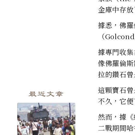
金庫中存放
據悉，佛羅
（Golc
據專門收集
像佛羅倫斯
拉的鑽石曾
這顆寶石曾
最近文章
不久，它便
然而，據《
二戰期間哈