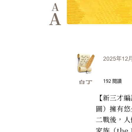
A
A
2025年12
192
閱讀
白丁
【新三才編譯
圖）擁有悠久
二戰後，人
家族（the