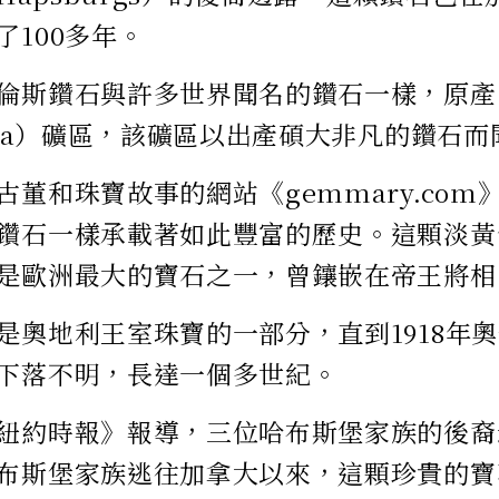
了100多年。
倫斯鑽石與許多世界聞名的鑽石一樣，原產
onda）礦區，該礦區以出產碩大非凡的鑽石而
古董和珠寶故事的網站《gemmary.co
鑽石一樣承載著如此豐富的歷史。這顆淡黃色、
是歐洲最大的寶石之一，曾鑲嵌在帝王將相
是奧地利王室珠寶的一部分，直到1918年
下落不明，長達一個多世紀。
紐約時報》報導，三位哈布斯堡家族的後裔
布斯堡家族逃往加拿大以來，這顆珍貴的寶