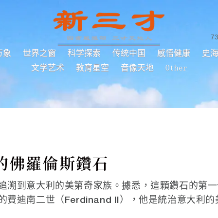
7
万象
世界之窗
科学探索
传统中国
感悟健康
史
文学艺术
教育星空
音像天地
Other
的佛羅倫斯鑽石
追溯到意大利的美第奇家族。據悉，這顆鑽石的第一
迪南二世（Ferdinand II），他是統治意大利