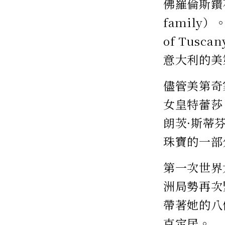
佛羅倫斯鑽
family
of Tus
意大利的美
儘管美第奇
女皇特蕾莎（M
朗茨·斯蒂芬
珠寶的一部
第一次世界
洲局勢再次
帶著她的八
克定居。