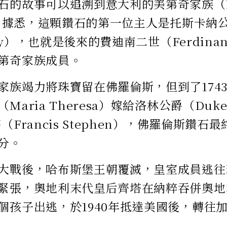
石的故事可以追溯到意大利的美第奇家族（Me
）。據悉，這顆鑽石的第一位主人是托斯卡納公爵
cany），也就是後來的費迪南二世（Ferdina
第奇家族成員。
家族竭力將珠寶留在佛羅倫斯，但到了174
aria Theresa）嫁給洛林公爵（Duke o
（Francis Stephen），佛羅倫斯鑽
分。
大戰後，哈布斯堡王朝覆滅，皇室成員逃往
緊張，奧地利末代皇后齊塔在納粹吞併奧地
個孩子出逃，於1940年抵達美國後，轉往