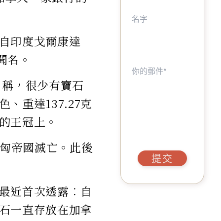
自印度戈爾康達
聞名。
m》稱，很少有寶石
重達137.27克
的王冠上。
奧匈帝國滅亡。此後
提交
最近首次透露︰自
石一直存放在加拿