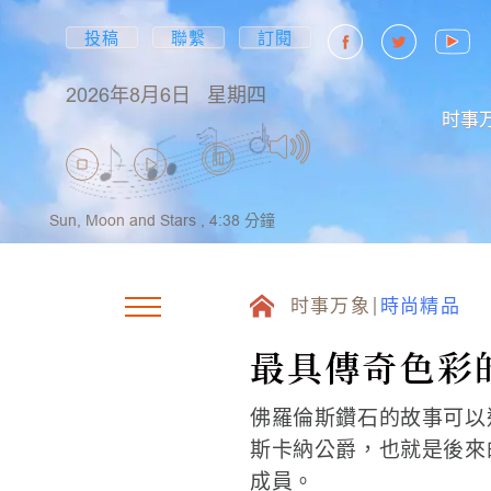
投稿
聯繫
訂閱
2026年8月6日
星期四
时事
Sun, Moon and Stars ,
4:38
分鐘
时事万象
時尚精品
最具傳奇色彩
佛羅倫斯鑽石的故事可以
斯卡納公爵，也就是後來的費
成員。