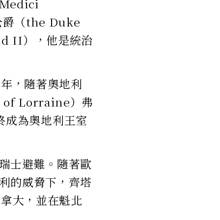
dici
（the Duke
nd II），他是統治
3年，隨著奧地利
f Lorraine）弗
石最終成為奧地利王室
瑞士避難。隨著歐
利的威脅下，齊塔
加拿大，並在魁北