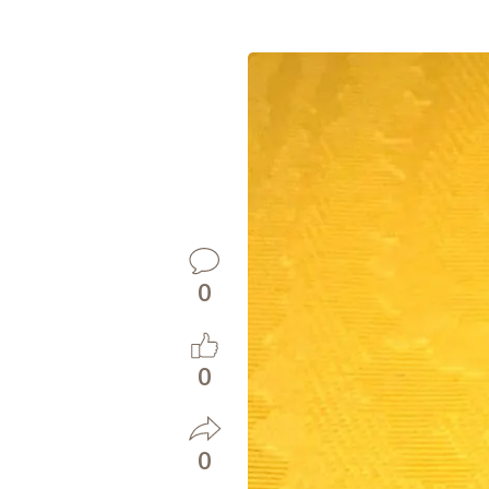
0
0
0