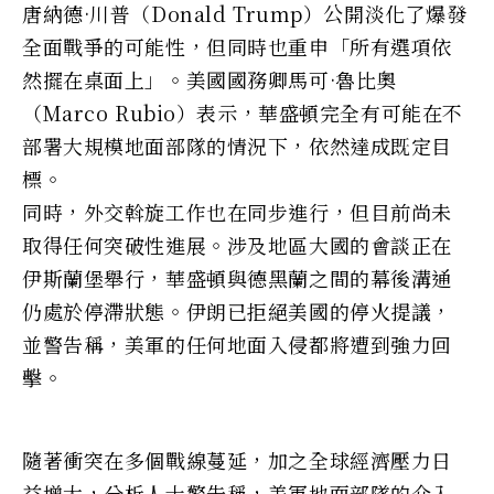
唐納德·川普（Donald Trump）公開淡化了爆發
全面戰爭的可能性，但同時也重申「所有選項依
然擺在桌面上」。美國國務卿馬可·魯比奧
（Marco Rubio）表示，華盛頓完全有可能在不
部署大規模地面部隊的情況下，依然達成既定目
標。
同時，外交斡旋工作也在同步進行，但目前尚未
取得任何突破性進展。涉及地區大國的會談正在
伊斯蘭堡舉行，華盛頓與德黑蘭之間的幕後溝通
仍處於停滯狀態。伊朗已拒絕美國的停火提議，
並警告稱，美軍的任何地面入侵都將遭到強力回
擊。
隨著衝突在多個戰線蔓延，加之全球經濟壓力日
益增大，分析人士警告稱，美軍地面部隊的介入