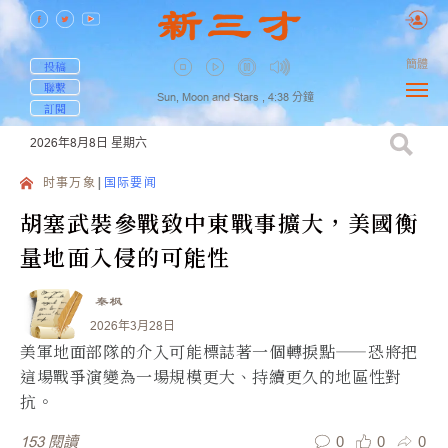
簡體
投稿
聯繫
Sun, Moon and Stars ,
4:38
分鐘
訂閱
2026年8月8日
星期六
时事万象
国际要闻
胡塞武裝參戰致中東戰事擴大，美國衡
量地面入侵的可能性
秦枫
2026年3月28日
美軍地面部隊的介入可能標誌著一個轉捩點——恐將把
這場戰爭演變為一場規模更大、持續更久的地區性對
抗。
0
0
0
153
閱讀