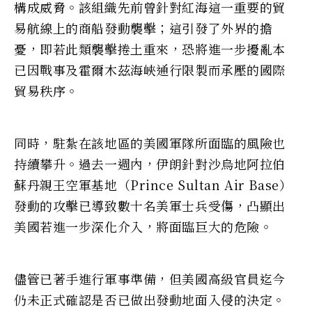
構成威脅。該組織先前曾針對紅海這一重要的貿
易航線上的商船發動襲擊；這引發了外界的擔
憂，即若此類襲擊捲土重來，恐將進一步擾亂本
已因戰事及霍爾木茲海峽通行限製而承壓的國際
貿易秩序。
同時，駐紮在該地區的美國軍隊所面臨的風險也
持續攀升。過去一週內，伊朗針對沙烏地阿拉伯
蘇丹親王空軍基地（Prince Sultan Air Base）
發動的攻擊已導致數十名美軍士兵受傷，凸顯出
美國若進一步深化介入，將面臨巨大的危險。
儘管已著手進行軍事準備，但美國高級官員迄今
仍未正式確認是否已做出發動地面入侵的決定。