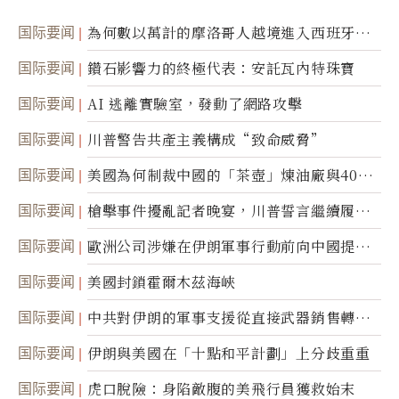
国际要闻
為何數以萬計的摩洛哥人越境進入西班牙休
達
国际要闻
鑽石影響力的終極代表：安託瓦內特珠寶
国际要闻
AI 逃離實驗室，發動了網路攻擊
国际要闻
川普警告共產主義構成“致命威脅”
国际要闻
美國為何制裁中國的「茶壺」煉油廠與40家
航運公司
国际要闻
槍擊事件擾亂記者晚宴，川普誓言繼續履行
職責
国际要闻
歐洲公司涉嫌在伊朗軍事行動前向中國提供
美軍基地的衛星影像
国际要闻
美國封鎖霍爾木茲海峽
国际要闻
中共對伊朗的軍事支援從直接武器銷售轉向
間接技術轉讓
国际要闻
伊朗與美國在「十點和平計劃」上分歧重重
国际要闻
虎口脫險：身陷敵腹的美飛行員獲救始末