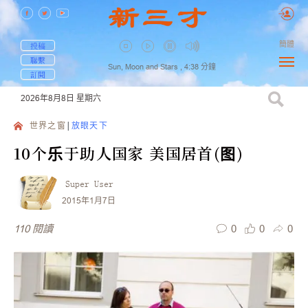
簡體
投稿
聯繫
Sun, Moon and Stars ,
4:38
分鐘
訂閱
2026年8月8日
星期六
世界之窗
放眼天下
10个乐于助人国家 美国居首(图)
Super User
2015年1月7日
0
0
0
110
閱讀