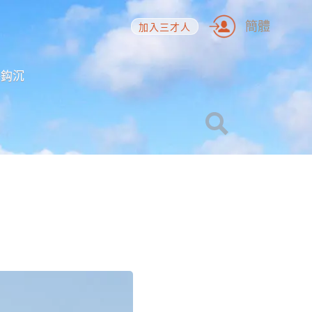
簡體
加入三才人
海鈎沉