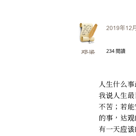
2019年12
234
閱讀
邓梁
人生什么事
我说人生最
不苦；若能
的事，达观
有一天应该