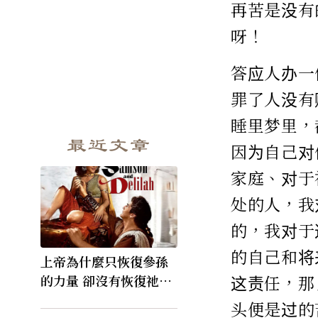
再苦是没有
呀！
答应人办一
罪了人没有
睡里梦里，
最近文章
因为自己对
家庭、对于
处的人，我
的，我对于
的自己和将
上帝為什麼只恢復參孫
这责任，那
的力量 卻沒有恢復祂的
視力
头便是过的