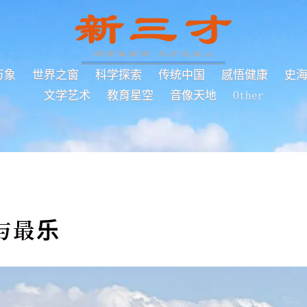
万象
世界之窗
科学探索
传统中国
感悟健康
史
文学艺术
教育星空
音像天地
Other
与最乐