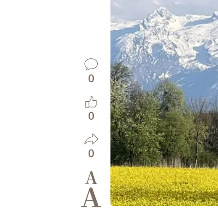
0
0
0
A
A