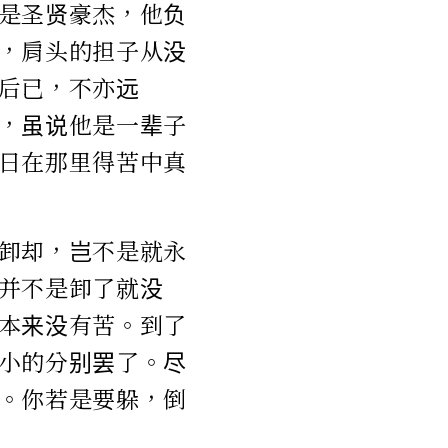
是圣贤豪杰，他负
，肩头的担子从没
后已，不亦远
，虽说他是一辈子
日在那里得苦中真
卸却，岂不是就永
并不是卸了就没
本来没有苦。到了
小的分别罢了。尽
。你若是要躲，倒