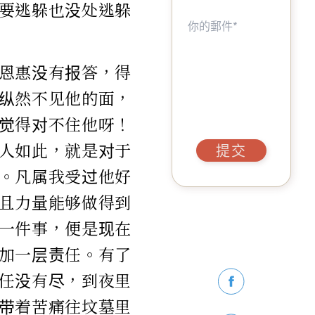
要逃躲也没处逃躲
恩惠没有报答，得
纵然不见他的面，
觉得对不住他呀！
人如此，就是对于
提交
。凡属我受过他好
且力量能够做得到
一件事，便是现在
加一层责任。有了
任没有尽，到夜里
带着苦痛往坟墓里