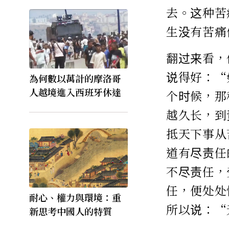
去。这种苦
生没有苦痛
翻过来看，
说得好：“
為何數以萬計的摩洛哥
人越境進入西班牙休達
个时候，那
越久长，到
抵天下事从
道有尽责任
不尽责任，
任，便处处
耐心、權力與環境：重
所以说：“
新思考中國人的特質