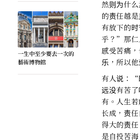
然则为什么
的责任越是
有放下的时
乎？”那仁
感受苦痛，
一生中至少要去一次的
乐，所以他
藝術博物館
有人说：“
远没有苦了
有。人生若
长成，责任
得大的责任
是自投苦海