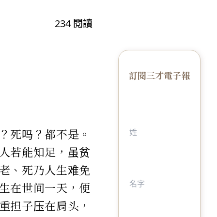
234
閱讀
訂閱三才電子報
？死吗？都不是。
人若能知足，虽贫
老、死乃人生难免
生在世间一天，便
重担子压在肩头，