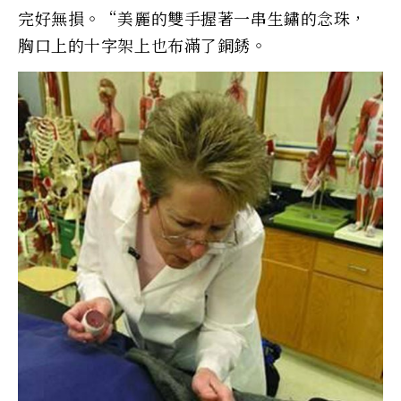
完好無損。“美麗的雙手握著一串生鏽的念珠，
胸口上的十字架上也布滿了銅銹。