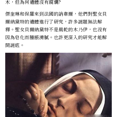
木，但為何遺體沒有腐爛?
傑奎琳和保羅來到法國的訥韋爾，他們對聖女貝
爾納黛特的遺體進行了研究，許多謎題無法解
釋。聖女貝爾納黛特不是風乾的木乃伊，也沒有
因為皂化而腫脹滑膩。也許更深入的研究才能解
開謎底。