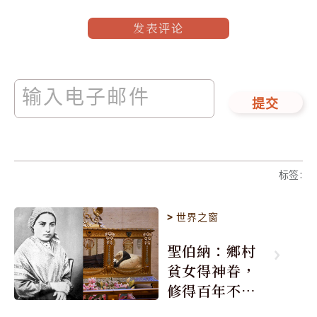
发表评论
提交
标签
:
>
世界之窗
聖伯納：鄉村
貧女得神眷，
修得百年不腐
身