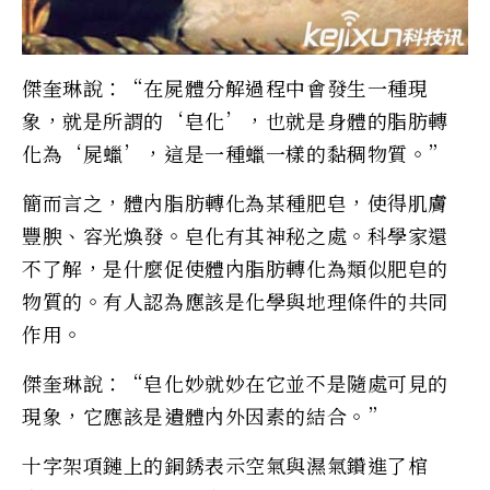
傑奎琳說：“在屍體分解過程中會發生一種現
象，就是所謂的‘皂化’，也就是身體的脂肪轉
化為‘屍蠟’，這是一種蠟一樣的黏稠物質。”
簡而言之，體內脂肪轉化為某種肥皂，使得肌膚
豐腴、容光煥發。皂化有其神秘之處。科學家還
不了解，是什麼促使體內脂肪轉化為類似肥皂的
物質的。有人認為應該是化學與地理條件的共同
作用。
傑奎琳說：“皂化妙就妙在它並不是隨處可見的
現象，它應該是遺體內外因素的結合。”
十字架項鏈上的銅銹表示空氣與濕氣鑽進了棺