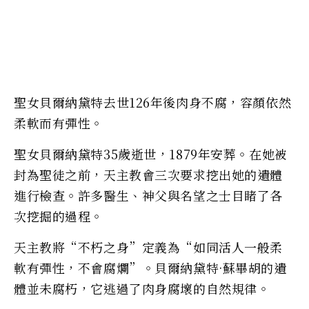
聖女貝爾納黛特去世126年後肉身不腐，容顏依然
柔軟而有彈性。
聖女貝爾納黛特35歲逝世，1879年安葬。在她被
封為聖徒之前，天主教會三次要求挖出她的遺體
進行檢查。許多醫生、神父與名望之士目睹了各
次挖掘的過程。
天主教將“不朽之身”定義為“如同活人一般柔
軟有彈性，不會腐爛”。貝爾納黛特·蘇畢胡的遺
體並未腐朽，它逃過了肉身腐壞的自然規律。