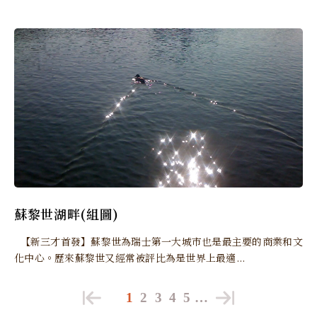
蘇黎世湖畔(組圖)
【新三才首發】蘇黎世為瑞士第一大城市也是最主要的商業和文
化中心。歷來蘇黎世又經常被評比為是世界上最適...
1
2
3
4
5
…