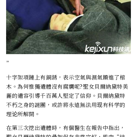
”
十字架項鏈上有銅銹，表示空氣與濕氣鑽進了棺
木。為何惟獨遺體沒有腐爛呢?聖女貝爾納黛特美
麗的遺容引導千百萬人堅定了信仰。貝爾納黛特
不朽之身的謎團，或許將永遠無法用现有科学的
理论所解開。
在第三次挖出遺體時，有個醫生在報告中指出，
聖女貝爾納黛特的骨架保存非常完好，肌肉“結