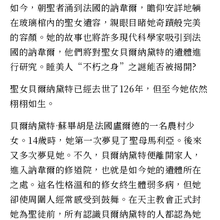
如今，朝聖者涌到法國的訥韋爾，瞻仰安詳地躺
在玻璃棺內的聖女遺容，親眼目睹她奇蹟般完美
的容顏。她的故事也將許多現代科學家吸引到法
國的訥韋爾，他們將對聖女貝爾納黛特的遺體進
行研究。睡美人“不朽之身”之謎能否被揭開?
聖女貝爾納黛特已經去世了126年，但至今她依然
栩栩如生。
貝爾納黛特·蘇畢胡是法國盧爾德的一名農村少
女。14歲時，她第一次夢見了聖母馬利亞。後來
又多次夢見她。不久，貝爾納黛特便離開家人，
進入訥韋爾的修道院，也就是如今她的遺體所在
之處。這名性格溫和的修女終生體弱多病，但她
卻使周圍人經常感受到鼓舞。在天主教會正式封
她為聖徒前，所有認識貝爾納黛特的人都認為她