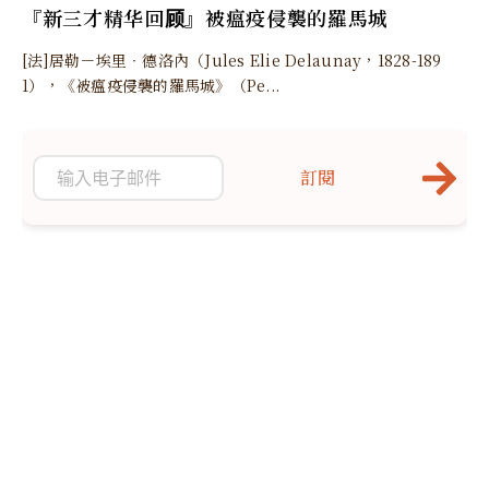
『新三才精华回顾』被瘟疫侵襲的羅馬城
[法]居勒－埃里‧德洛內（Jules Elie Delaunay，1828-189
1），《被瘟疫侵襲的羅馬城》（Pe...
訂閱