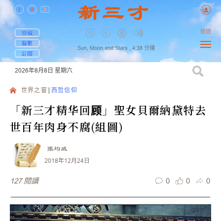
簡體
投稿
聯繫
Sun, Moon and Stars ,
4:38
分鐘
訂閱
2026年8月8日
星期六
世界之窗
西哲信仰
「新三才精华回顾」聖女貝爾納黛特去
世百年肉身不腐(組圖)
張均威
2018年12月24日
0
0
0
127
閱讀