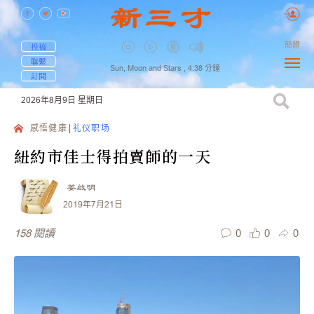
簡體
投稿
聯繫
Sun, Moon and Stars ,
4:38
分鐘
訂閱
2026年8月9日
星期日
感悟健康
礼仪职场
紐約市佳士得拍賣師的一天
姜啟明
2019年7月21日
0
0
0
158
閱讀