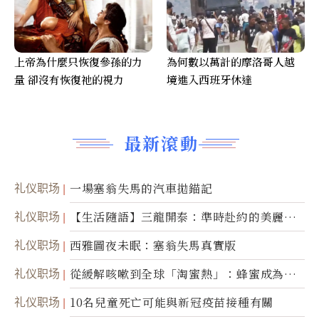
上帝為什麼只恢復參孫的力
為何數以萬計的摩洛哥人越
量 卻沒有恢復祂的視力
境進入西班牙休達
最新滾動
礼仪职场
一場塞翁失馬的汽車拋錨記
礼仪职场
【生活隨語】三龍開泰：準時赴約的美麗震
撼
礼仪职场
西雅圖夜未眠：塞翁失馬真實版
礼仪职场
從緩解咳嗽到全球「淘蜜熱」：蜂蜜成為健
康產業前沿商品
礼仪职场
10名兒童死亡可能與新冠疫苗接種有關