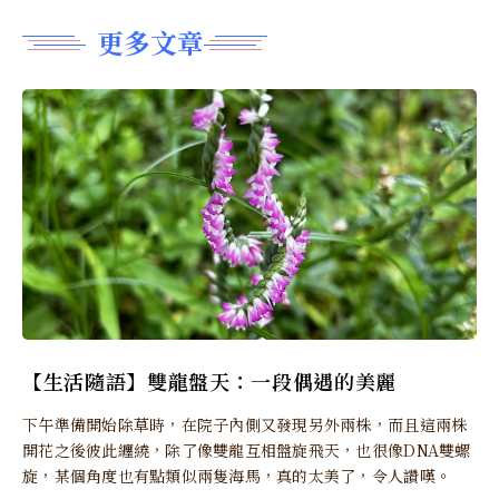
更多文章
【生活隨語】雙龍盤天：一段偶遇的美麗
下午準備開始除草時，在院子內側又發現另外兩株，而且這兩株
開花之後彼此纏繞，除了像雙龍互相盤旋飛天，也很像DNA雙螺
旋，某個角度也有點類似兩隻海馬，真的太美了，令人讚嘆。