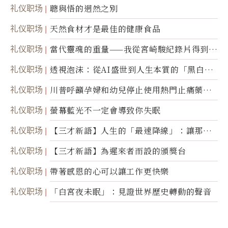
礼仪职场
聰與悟的迥然之別
礼仪职场
天然食材才是最佳的健康食品
礼仪职场
當代靈魂的重量——我從宮崎駿紀錄片得到的
省思
礼仪职场
透視泡沫：從AI盛世到人生本質的「黑白一
瞬」
礼仪职场
川普呼籲孕婦和幼兒停止使用熱門止痛藥泰
諾
礼仪职场
螢幕藍光不一定會導致你失眠
礼仪职场
【三才新語】人生的「最速降線」：讓那道
光，帶你滑向自己
礼仪职场
【三才新語】為遲來者而設的頒獎台
礼仪职场
帶著感恩的心可以讓工作更快樂
礼仪职场
「白宮夜未眠」：見證世界歷史轉動的聲音