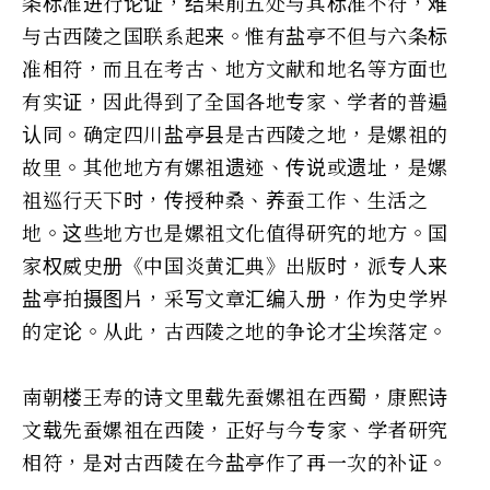
条标准进行论证，结果前五处与其标准不符，难
与古西陵之国联系起来。惟有盐亭不但与六条标
准相符，而且在考古、地方文献和地名等方面也
有实证，因此得到了全国各地专家、学者的普遍
认同。确定四川盐亭县是古西陵之地，是嫘祖的
故里。其他地方有嫘祖遗迹、传说或遗址，是嫘
祖巡行天下时，传授种桑、养蚕工作、生活之
地。这些地方也是嫘祖文化值得研究的地方。国
家权威史册《中国炎黄汇典》出版时，派专人来
盐亭拍摄图片，采写文章汇编入册，作为史学界
的定论。从此，古西陵之地的争论才尘埃落定。
南朝楼王寿的诗文里载先蚕嫘祖在西蜀，康熙诗
文载先蚕嫘祖在西陵，正好与今专家、学者研究
相符，是对古西陵在今盐亭作了再一次的补证。