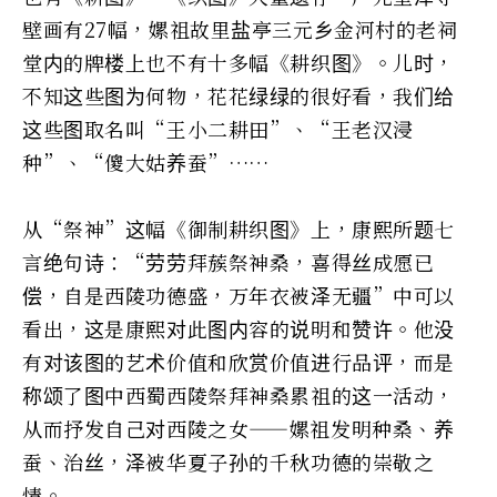
壁画有27幅，嫘祖故里盐亭三元乡金河村的老祠
堂内的牌楼上也不有十多幅《耕织图》。儿时，
不知这些图为何物，花花绿绿的很好看，我们给
这些图取名叫“王小二耕田”、“王老汉浸
种”、“傻大姑养蚕”……
从“祭神”这幅《御制耕织图》上，康熙所题七
言绝句诗：“劳劳拜蔟祭神桑，喜得丝成愿已
偿，自是西陵功德盛，万年衣被泽无疆”中可以
看出，这是康熙对此图内容的说明和赞许。他没
有对该图的艺术价值和欣赏价值进行品评，而是
称颂了图中西蜀西陵祭拜神桑累祖的这一活动，
从而抒发自己对西陵之女——嫘祖发明种桑、养
蚕、治丝，泽被华夏子孙的千秋功德的崇敬之
情。