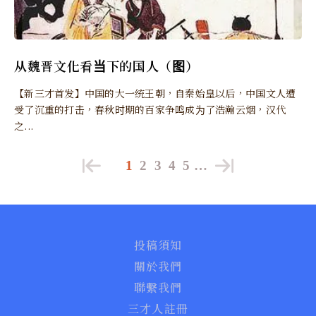
从魏晋文化看当下的国人（图）
【新三才首发】中国的大一统王朝，自秦始皇以后，中国文人遭
受了沉重的打击，春秋时期的百家争鸣成为了浩瀚云烟，汉代
之...
1
2
3
4
5
…
投稿須知
關於我們
聯繫我們
三才人註冊