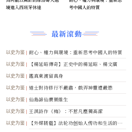
境進入西班牙休達
考中國人的特質
最新滾動
以史为鉴
耐心、權力與環境：重新思考中國人的特質
以史为鉴
【楊延昭傳奇】正史中的楊延昭、楊文廣
以史为鉴
鑑真東渡留真身
以史为鉴
道士對待修行不嚴肅，戲弄神靈遭嚴懲
以史为鉴
仙島諦仙賣藥維生
以史为鉴
王淇詩作《梅》：不惹凡塵獨高潔
以史为鉴
【外媒转载】法轮功创始人传功和生活的故
事