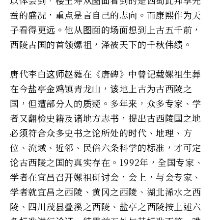
蚕的盛况，重点是言自己的志向。而康熙作为天
子看得更远。他从图面的场面想到上古五千前，
西陵古国的首领嫘祖，泽被天下的千秋伟绩。
唐代李白这师赵蕤在《唐碑》中曾记载嫘祖生葬
在今盐亭金鸡镇青龙山，该地上古为古西陵之
国，但遭部分人的质疑。多年来，众多专家、学
者又翻检史籍及诸地方志书，提出古西陵国之地
必须符合众多史书之论所处的时代、地理、方
位、流域、近邻、民俗六条科学的标准，才可定
论古西陵之国的真实存在。1992年，全国专家、
学者在宜昌召开嫘祖研讨会，会上，与会专家、
学者就宜昌之西陵、黄冈之西陵、湖北浠水之西
陵、四川茂县叠溪之西陵、盐亭之西陵按上述六