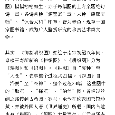
图》幅幅栩栩如生，亦于每幅图的上方亲题绝句
诗一章，各诗首钤“源鉴斋”章，末钤“康熙宝
翰”、“保合太和”印章，皆为赤色，现存于国
家图书馆，成为后人鉴赏研究的珍贵艺术类文
物。
其实，《御制耕织图》始绘于南宗初绍兴年间，
系楼王寿所制的《耕织图》。《耕织图》分为
《耕图》和《织图》。《耕图》自“浸种”至
“入仓”，农事整个过程共21幅。《织图》自
“浴蚕”至“祭神”，整个过程24幅。这些图中
的“取茧”、“择茧”、“治丝”图，曾通过丝
绸之路传到古希腊、罗马，至今在伦敦图书馆珍
藏，并被外国人著《世界通史》所载。国内各地
也有《耕图》、《织图》大量遗存，广元皇泽寺