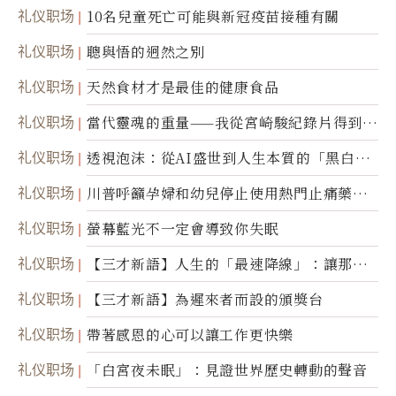
康產業前沿商品
礼仪职场
10名兒童死亡可能與新冠疫苗接種有關
礼仪职场
聰與悟的迥然之別
礼仪职场
天然食材才是最佳的健康食品
礼仪职场
當代靈魂的重量——我從宮崎駿紀錄片得到的
省思
礼仪职场
透視泡沫：從AI盛世到人生本質的「黑白一
瞬」
礼仪职场
川普呼籲孕婦和幼兒停止使用熱門止痛藥泰
諾
礼仪职场
螢幕藍光不一定會導致你失眠
礼仪职场
【三才新語】人生的「最速降線」：讓那道
光，帶你滑向自己
礼仪职场
【三才新語】為遲來者而設的頒獎台
礼仪职场
帶著感恩的心可以讓工作更快樂
礼仪职场
「白宮夜未眠」：見證世界歷史轉動的聲音