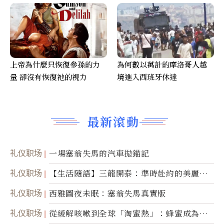
上帝為什麼只恢復參孫的力
為何數以萬計的摩洛哥人越
量 卻沒有恢復祂的視力
境進入西班牙休達
最新滾動
礼仪职场
一場塞翁失馬的汽車拋錨記
礼仪职场
【生活隨語】三龍開泰：準時赴約的美麗震
撼
礼仪职场
西雅圖夜未眠：塞翁失馬真實版
礼仪职场
從緩解咳嗽到全球「淘蜜熱」：蜂蜜成為健